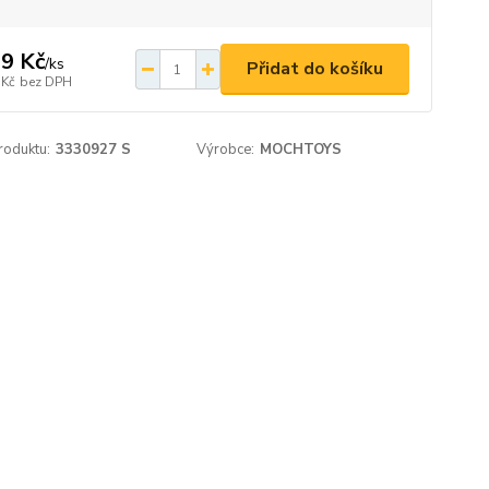
9 Kč
/
ks
Přidat do košíku
 Kč
bez DPH
roduktu:
3330927 S
Výrobce:
MOCHTOYS