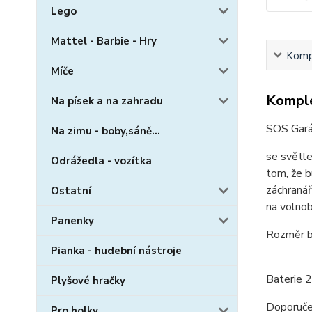
Lego
Mattel - Barbie - Hry
Kompl
Míče
Komple
Na písek a na zahradu
SOS Gará
Na zimu - boby,sáně...
se světle
Odrážedla - vozítka
tom, že b
záchranář
Ostatní
na volno
Panenky
Rozměr ba
Pianka - hudební nástroje
Baterie 2
Plyšové hračky
Doporuče
Pro holky