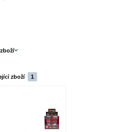
zboží
jící zboží
1