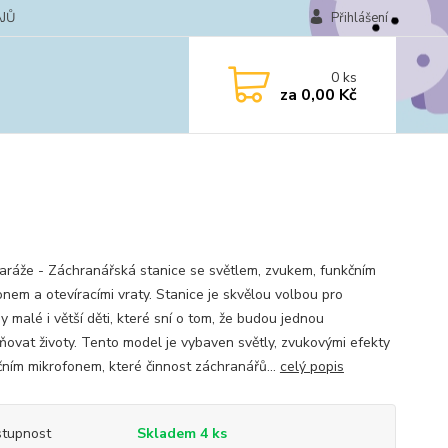
JŮ
Přihlášení
0
ks
za
0,00 Kč
ráže - Záchranářská stanice se světlem, zvukem, funkčním
onem a otevíracími vraty. Stanice je skvělou volbou pro
 malé i větší děti, které sní o tom, že budou jednou
ňovat životy. Tento model je vybaven světly, zvukovými efekty
čním mikrofonem, které činnost záchranářů...
celý popis
tupnost
Skladem 4 ks