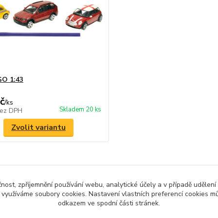
O 1:43
č
/
ks
Skladem 20 ks
ez DPH
Zvolit variantu
čnost, zpříjemnění používání webu, analytické účely a v případě udělení
zařazeno v kategoriích
y využíváme soubory cookies. Nastavení vlastních preferencí cookies mů
odkazem ve spodní části stránek.
let
Auta - lodě - letadla
Pro 