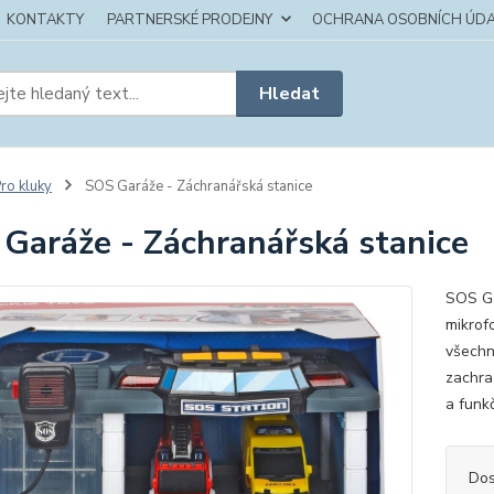
KONTAKTY
PARTNERSKÉ PRODEJNY
OCHRANA OSOBNÍCH ÚDA
Hledat
ro kluky
SOS Garáže - Záchranářská stanice
Garáže - Záchranářská stanice
SOS Ga
mikrof
všechny
zachra
a funk
Dos