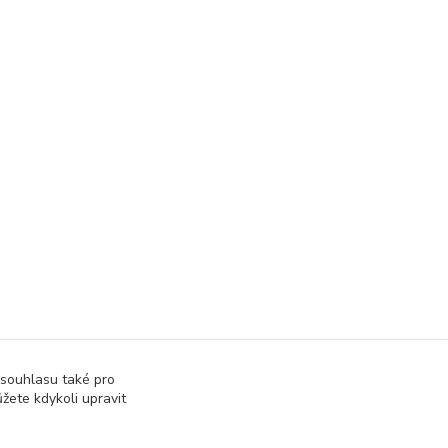
 souhlasu také pro
žete kdykoli upravit
kluky
Garáže