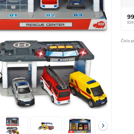
99
826
Číslo p