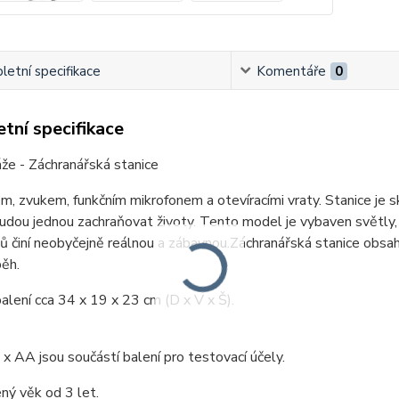
etní specifikace
Komentáře
0
tní specifikace
že - Záchranářská stanice
m, zvukem, funkčním mikrofonem a otevíracími vraty. Stanice je sk
udou jednou zachraňovat životy. Tento model je vybaven světly,
ů činí neobyčejně reálnou a zábavnou.Záchranářská stanice obsahu
běh.
lení cca 34 x 19 x 23 cm (D x V x Š).
 x AA jsou součástí balení pro testovací účely.
ný věk od 3 let.