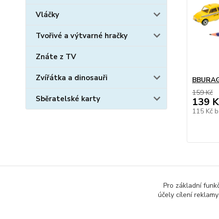
Vláčky
Tvořivé a výtvarné hračky
Znáte z TV
Zvířátka a dinosauři
BBURAG
159 Kč
Sběratelské karty
139 K
115 Kč
b
Pro základní funk
Zboží 
účely cílení reklam
3 - 6 