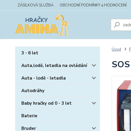
ZÁSILKOVÁ SLUŽBA
OBCHODNÍ PODMÍNKY a HODNOCENÍ
Úvod
P
3 - 6 let
SOS 
Auta,lodě, letadla na ovládání
Auta - lodě - letadla
Autodráhy
Baby hračky od 0 - 3 let
Baterie
Bruder