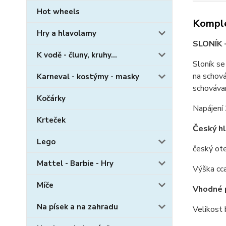
Hot wheels
Komple
Hry a hlavolamy
SLONÍK -
K vodě - čluny, kruhy...
Sloník se
na schová
Karneval - kostýmy - masky
schovávan
Kočárky
Napájení 
Krteček
Český hl
Lego
český ot
Mattel - Barbie - Hry
Výška cc
Míče
Vhodné p
Na písek a na zahradu
Velikost 