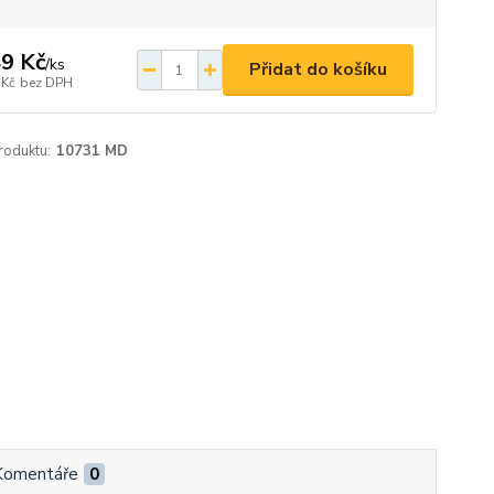
9 Kč
/
ks
Přidat do košíku
 Kč
bez DPH
roduktu:
10731 MD
Komentáře
0