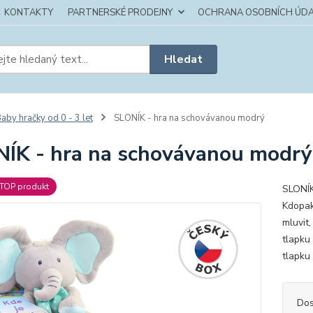
KONTAKTY
PARTNERSKÉ PRODEJNY
OCHRANA OSOBNÍCH ÚDA
Hledat
aby hračky od 0 - 3 let
SLONÍK - hra na schovávanou modrý
ÍK - hra na schovávanou modrý
TOP produkt
SLONÍK
Kdopak 
mluvit
tlapku
tlapku
Dos