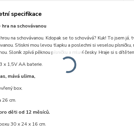
tní specifikace
 hra na schovávanou
 hrou na schovávanou. Kdopak se to schovává? Kuk! To jsem já, tvu
vanou. Stiskni mou levou tlapku a poslechni si veselou písničku,
ou. Sloník zpívá pěknou písničku a mluví česky. Hraje si s dítět
3 x 1,5V AA baterie.
as, mává ušima,
evřený box.
a 26 cm.
ro děti od 12 měsíců.
boxu 30 x 24 x 16 cm.