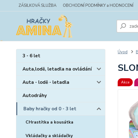
ZÁSILKOVÁ SLUŽBA
OBCHODNÍ PODMÍNKY a HODNOCENÍ
Úvod
B
3 - 6 let
SLON
Auta,lodě, letadla na ovládání
Auta - lodě - letadla
Akce
Autodráhy
Baby hračky od 0 - 3 let
CHrastítka a kousátka
Vkládačky a skládačky