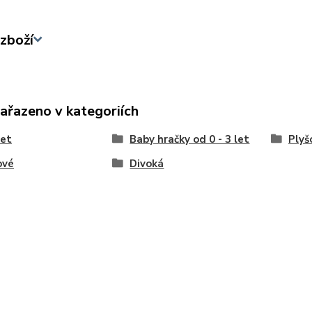
zboží
zařazeno v kategoriích
let
Baby hračky od 0 - 3 let
Plyš
ové
Divoká