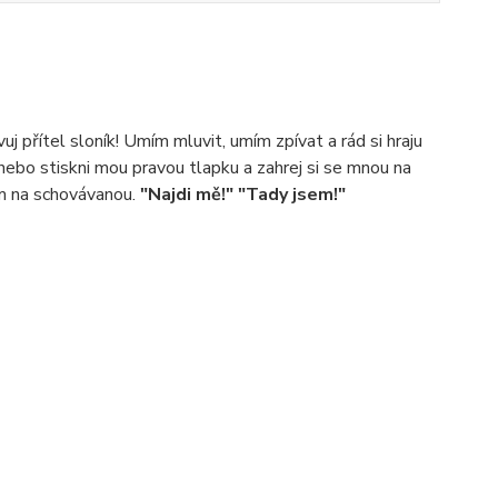
j přítel sloník! Umím mluvit, umím zpívat a rád si hraju
 nebo stiskni mou pravou tlapku a zahrej si se mnou na
em na schovávanou.
"Najdi mě!" "Tady jsem!"