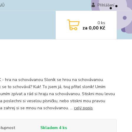
JŮ
Přihlášení
0
ks
za
0,00 Kč
 - hra na schovávanou Sloník se hrou na schovávanou.
se to schovává? Kuk! To jsem já, tvuj přítel sloník! Umím
, umím zpívat a rád si hraju na schovávanou. Stiskni mou levou
 a poslechni si veselou písničku, nebo stiskni mou pravou
 a zahrej si se mnou na schovávanou. ...
celý popis
tupnost
Skladem 4 ks