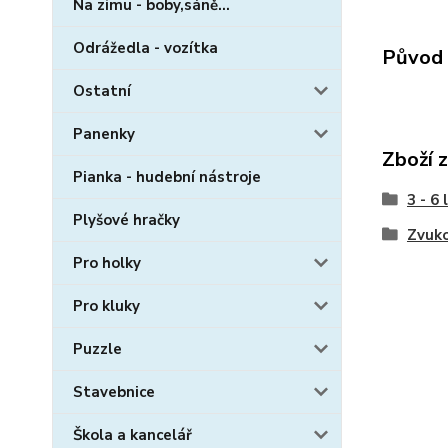
Na zimu - boby,sáně...
Odrážedla - vozítka
Původ 
Ostatní
Panenky
Zboží 
Pianka - hudební nástroje
3 - 6 
Plyšové hračky
Zvuk
Pro holky
Pro kluky
Puzzle
Stavebnice
Škola a kancelář