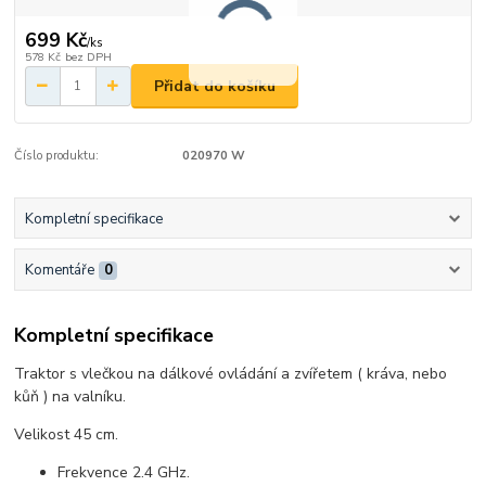
699 Kč
/
ks
578 Kč
bez DPH
Přidat do košíku
Číslo produktu:
020970 W
Kompletní specifikace
Komentáře
0
Kompletní specifikace
Traktor s vlečkou na dálkové ovládání a zvířetem ( kráva, nebo
kůň ) na valníku.
Velikost 45 cm.
Frekvence 2.4 GHz.