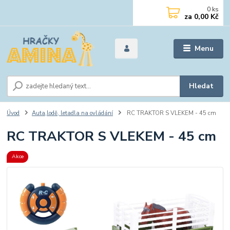
0
ks
za
0,00 Kč
Menu
Hledat
Úvod
Auta,lodě, letadla na ovládání
RC TRAKTOR S VLEKEM - 45 cm
RC TRAKTOR S VLEKEM - 45 cm
Akce