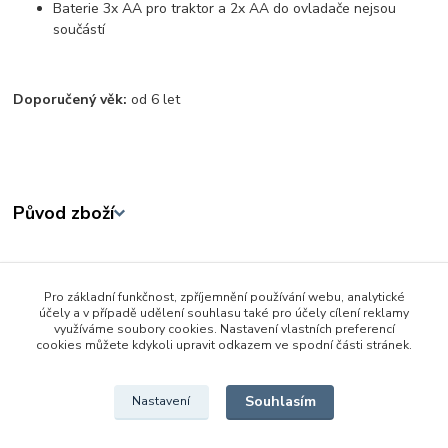
Baterie 3x AA pro traktor a 2x AA do ovladače nejsou
součástí
Doporučený věk:
od 6 let
Původ zboží
Zboží zařazeno v kategoriích
Pro základní funkčnost, zpříjemnění používání webu, analytické
Auta,lodě, letadla na ovládání
účely a v případě udělení souhlasu také pro účely cílení reklamy
využíváme soubory cookies. Nastavení vlastních preferencí
RC traktory, bagry ...
cookies můžete kdykoli upravit odkazem ve spodní části stránek.
Traktory a zemědělská technika
Souhlasím
Nastavení