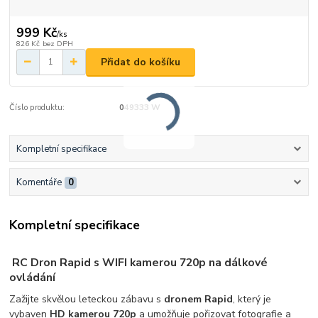
999 Kč
/
ks
826 Kč
bez DPH
Přidat do košíku
Číslo produktu:
049333 W
Kompletní specifikace
Komentáře
0
Kompletní specifikace
RC
Dron Rapid s WIFI kamerou 720p na dálkové
ovládání
Zažijte skvělou leteckou zábavu s
dronem Rapid
, který je
vybaven
HD kamerou 720p
a umožňuje pořizovat fotografie a