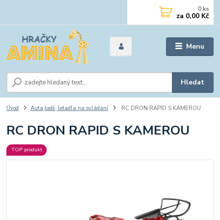
0
ks
za
0,00 Kč
Menu
Hledat
Úvod
Auta,lodě, letadla na ovládání
RC DRON RAPID S KAMEROU
RC DRON RAPID S KAMEROU
TOP produkt