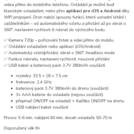
videa přímo do mobilního telefonu. Ovládání je možné buď
klasickým ovladačem, nebo přes
aplikaci pro iOS a Android
díky
WIFI propojení. Dron nabízí spoustu funkcí, které usnadní létání i
začátečníkům – od automatického vzletu a přistání až po obrat o
360°, nastavení rychlosti či návrat do výchozího bodu.
✅ Kamera 720p – pořizování fotek a videí přímo do mobilu
✅ Ovládání ovladačem nebo aplikací (iOS/Android)
✅ Automatický vzlet/přistání, obrat o 360°, headless mode
✅ Funkce návratu, nastavení rychlosti, nouzové přistání
✅ USB kabel a bateriový pack 3.7V 380mAh součástí
rozměry: 33,5 × 18 × 7,5 cm
frekvence: 2.4 GHz
bateriový pack 3.7V 380mAh do dronu (součástí)
3× AAA baterie do ovladače (nejsou součástí)
přepínač ON/OFF na ovladači + tlačítko ON/OFF na dronu
USB nabíjecí kabel součástí
Provoz 5-6 min, nabíjení 60 min, dosah ovladače 50-70 m.
Doporučený věk 8+