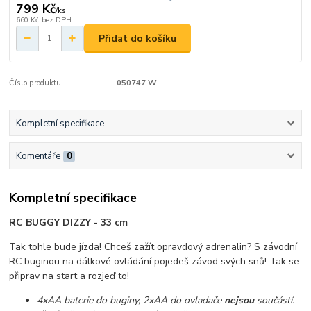
799 Kč
/
ks
660 Kč
bez DPH
Přidat do košíku
Číslo produktu:
050747 W
Kompletní specifikace
Komentáře
0
Kompletní specifikace
RC BUGGY DIZZY - 33 cm
Tak tohle bude jízda! Chceš zažít opravdový adrenalin? S závodní
RC buginou na dálkové ovládání pojedeš závod svých snů! Tak se
připrav na start a rozjeď to!
4xAA baterie do buginy, 2xAA do ovladače
nejsou
součástí.