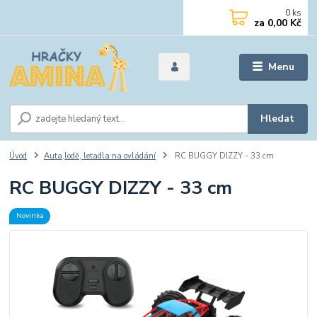
0
ks
za
0,00 Kč
Menu
Hledat
Úvod
Auta,lodě, letadla na ovládání
RC BUGGY DIZZY - 33 cm
RC BUGGY DIZZY - 33 cm
Novinka