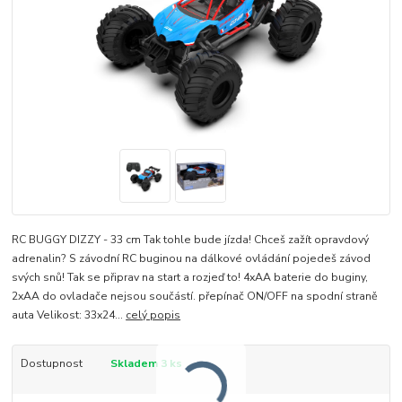
RC BUGGY DIZZY - 33 cm Tak tohle bude jízda! Chceš zažít opravdový
adrenalin? S závodní RC buginou na dálkové ovládání pojedeš závod
svých snů! Tak se připrav na start a rozjeď to! 4xAA baterie do buginy,
2xAA do ovladače nejsou součástí. přepínač ON/OFF na spodní straně
auta Velikost: 33x24...
celý popis
Dostupnost
Skladem 3 ks