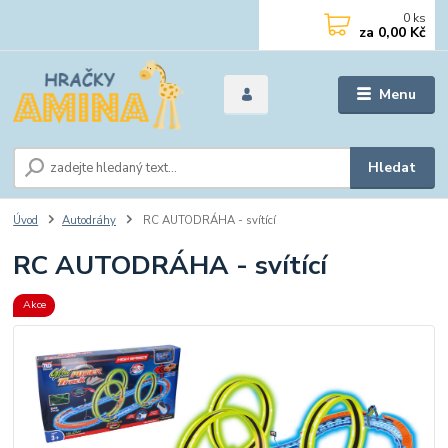
0
ks
za
0,00 Kč
Menu
Hledat
Úvod
Autodráhy
RC AUTODRÁHA - svítící
RC AUTODRÁHA - svítící
Akce