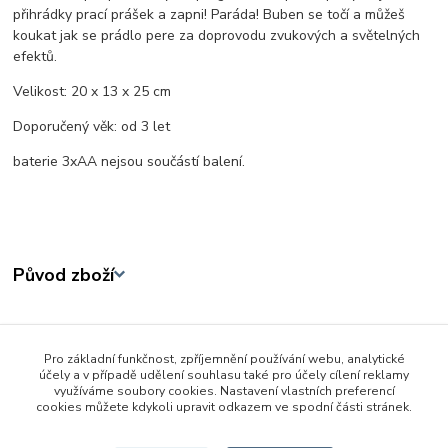
přihrádky prací prášek a zapni! Paráda! Buben se točí a můžeš
koukat jak se prádlo pere za doprovodu zvukových a světelných
efektů.
Velikost: 20 x 13 x 25 cm
Doporučený věk: od 3 let
baterie 3xAA nejsou součástí balení.
Původ zboží
Zboží zařazeno v kategoriích
Pro základní funkčnost, zpříjemnění používání webu, analytické
3 - 6 let
účely a v případě udělení souhlasu také pro účely cílení reklamy
využíváme soubory cookies. Nastavení vlastních preferencí
Pro holky
cookies můžete kdykoli upravit odkazem ve spodní části stránek.
Spotřebiče