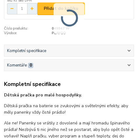
462 Kč
bez DPH
Přidat do košíku
Číslo produktu:
049847 W
Výrobce:
PLAYGO
Kompletní specifikace
Komentáře
0
Kompletní specifikace
Dětská pračka pro malé hospodyňky.
Dětská pračka na baterie se zvukovými a světelnými efekty, aby
měly panenky vždy čisté prádlo!
Ale ne! Panenky se vrátily z dovolené a mají hromadu špinavého
prádla! Nezbývá ti nic jiného než se postarat, aby bylo opět čisté a
voňavé! Naplň pračku, vyber program a stupeň teploty, dej do