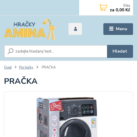
0
ks
za
0,00 Kč
Menu
Hledat
Úvod
Pro holky
PRAČKA
PRAČKA