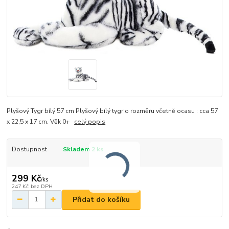
Plyšový Tygr bílý 57 cm Plyšový bílý tygr o rozměru včetně ocasu : cca 57
x 22,5 x 17 cm. Věk 0+
celý popis
Dostupnost
Skladem 2 ks
299 Kč
/
ks
247 Kč
bez DPH
Přidat do košíku