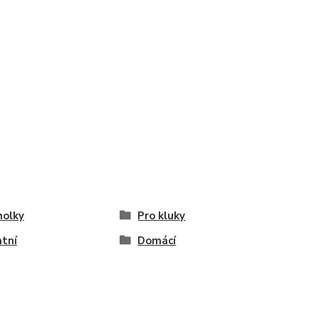
holky
Pro kluky
tní
Domácí