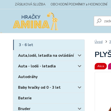
ZÁSILKOVÁ SLUŽBA
OBCHODNÍ PODMÍNKY a HODNOCENÍ
Úvod
3
3 - 6 let
PLYŠ
Auta,lodě, letadla na ovládání
Auta - lodě - letadla
Akce
Autodráhy
Baby hračky od 0 - 3 let
Baterie
Bruder