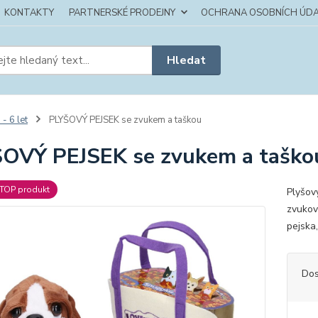
KONTAKTY
PARTNERSKÉ PRODEJNY
OCHRANA OSOBNÍCH ÚDA
Hledat
 - 6 let
PLYŠOVÝ PEJSEK se zvukem a taškou
OVÝ PEJSEK se zvukem a taško
TOP produkt
Plyšov
zvukov
pejska,
Dos