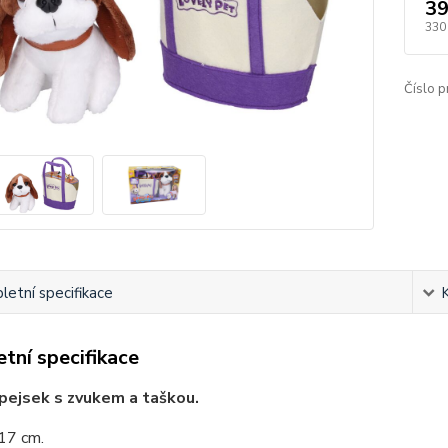
39
330
Číslo p
etní specifikace
tní specifikace
pejsek s zvukem a taškou.
17 cm.