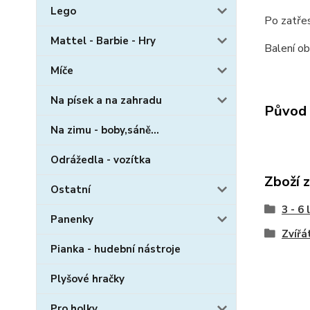
Lego
Po zatřes
Mattel - Barbie - Hry
Balení ob
Míče
Na písek a na zahradu
Původ 
Na zimu - boby,sáně...
Odrážedla - vozítka
Zboží 
Ostatní
3 - 6 
Panenky
Zvířá
Pianka - hudební nástroje
Plyšové hračky
Pro holky