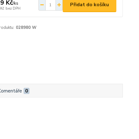
9 Kč
/
ks
Přidat do košíku
 Kč
bez DPH
roduktu:
028980 W
Komentáře
0