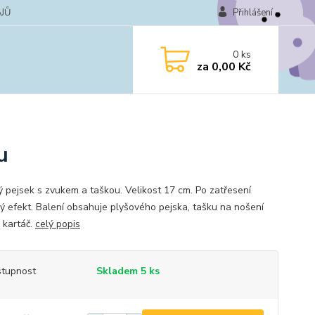
JŮ
Přihlášení
0
ks
za
0,00 Kč
u
ý pejsek s zvukem a taškou. Velikost 17 cm. Po zatřesení
ý efekt. Balení obsahuje plyšového pejska, tašku na nošení
 kartáč.
celý popis
tupnost
Skladem 5 ks