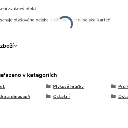
ení zvukový efekt.
sahuje plyšového pejska, tašku na nošení pejska, kartáč.
zboží
zařazeno v kategoriích
let
Plyšové hračky
Pro 
tka a dinosauři
Ostatní
Osta