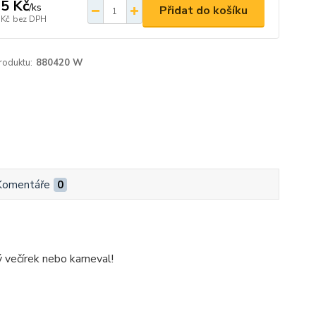
5 Kč
/
ks
Přidat do košíku
 Kč
bez DPH
roduktu:
880420 W
Komentáře
0
 večírek nebo karneval!