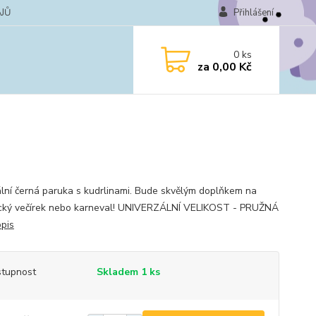
JŮ
Přihlášení
0
ks
za
0,00 Kč
ální černá paruka s kudrlinami. Bude skvělým doplňkem na
cký večírek nebo karneval! UNIVERZÁLNÍ VELIKOST - PRUŽNÁ
opis
tupnost
Skladem 1 ks