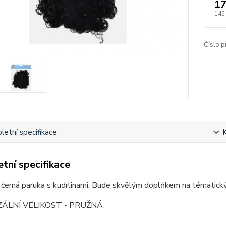
17
145
Číslo p
etní specifikace
tní specifikace
í černá paruka s kudrlinami. Bude skvělým doplňkem na tématický
ÁLNÍ VELIKOST - PRUŽNÁ