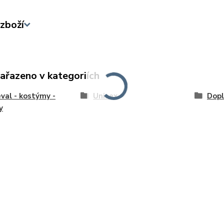
zboží
zařazeno v kategoriích
val - kostýmy -
Unisex
Dopl
y