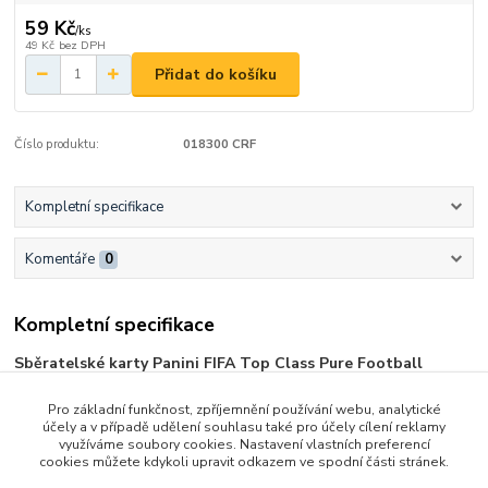
59 Kč
/
ks
49 Kč
bez DPH
Přidat do košíku
Číslo produktu:
018300 CRF
Kompletní specifikace
Komentáře
0
Kompletní specifikace
Sběratelské karty Panini FIFA Top Class Pure Football
Booster 2025
Pro základní funkčnost, zpříjemnění používání webu, analytické
Oficiální vydání FIFA obsahuje karty hráčů šesti nejlepších klubů a
účely a v případě udělení souhlasu také pro účely cílení reklamy
využíváme soubory cookies. Nastavení vlastních preferencí
šesti nejlepších národních týmů.
cookies můžete kdykoli upravit odkazem ve spodní části stránek.
Celá kolekce se skládá z 270 karet, které jsou rozděleny do 8