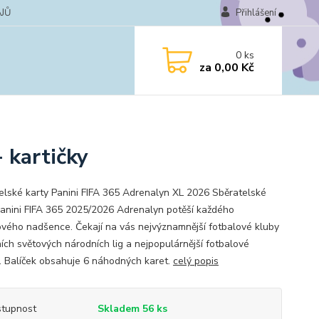
JŮ
Přihlášení
0
ks
za
0,00 Kč
 kartičky
elské karty Panini FIFA 365 Adrenalyn XL 2026 Sběratelské
Panini FIFA 365 2025/2026 Adrenalyn potěší každého
ového nadšence. Čekají na vás nejvýznamnější fotbalové kluby
ních světových národních lig a nejpopulárnější fotbalové
. Balíček obsahuje 6 náhodných karet.
celý popis
tupnost
Skladem 56 ks