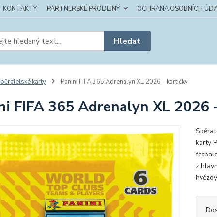
KONTAKTY
PARTNERSKÉ PRODEJNY
OCHRANA OSOBNÍCH ÚDA
Hledat
běratelské karty
Panini FIFA 365 Adrenalyn XL 2026 - kartičky
ni FIFA 365 Adrenalyn XL 2026 -
Sběrat
karty 
fotbal
z hlav
hvězdy
Dos