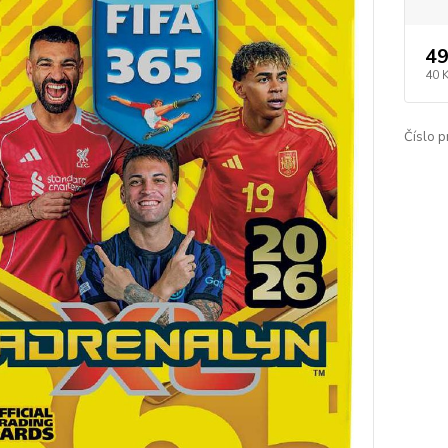
49
40 
Číslo p