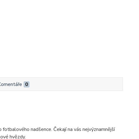
Komentáře
0
fotbalového nadšence. Čekají na vás nejvýznamnější
lové hvězdy.