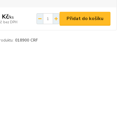
 Kč
/
ks
Přidat do košíku
Kč
bez DPH
roduktu:
018900 CRF