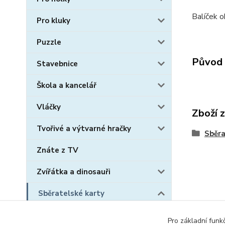
Balíček o
Pro kluky
Puzzle
Původ 
Stavebnice
Škola a kancelář
Vláčky
Zboží 
Tvořivé a výtvarné hračky
Sběra
Znáte z TV
Zvířátka a dinosauři
Sběratelské karty
Fotbalové karty
Pro základní funk