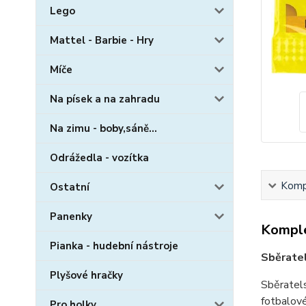
Lego
Mattel - Barbie - Hry
Míče
Na písek a na zahradu
Na zimu - boby,sáně...
Odrážedla - vozítka
Kompl
Ostatní
Panenky
Komple
Pianka - hudební nástroje
Sběratel
Plyšové hračky
Sběratel
fotbalové
Pro holky