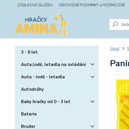
ZÁSILKOVÁ SLUŽBA
OBCHODNÍ PODMÍNKY a HODNOCENÍ
Úvod
S
3 - 6 let
Pani
Auta,lodě, letadla na ovládání
Auta - lodě - letadla
Autodráhy
Baby hračky od 0 - 3 let
Baterie
Bruder