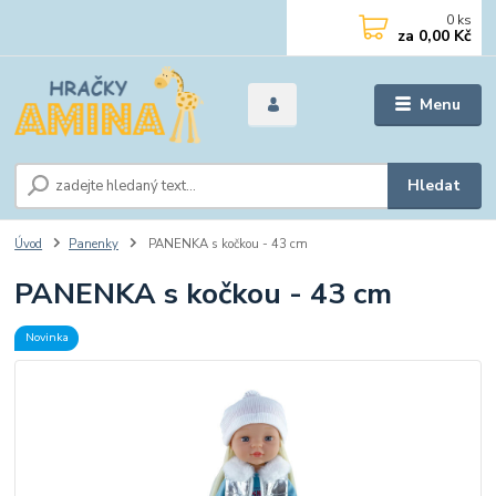
0
ks
za
0,00 Kč
Menu
Hledat
Úvod
Panenky
PANENKA s kočkou - 43 cm
PANENKA s kočkou - 43 cm
Novinka