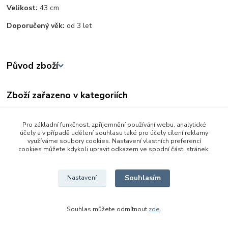
Velikost:
43 cm
Doporučený věk:
od 3 let
Původ zboží
Zboží zařazeno v kategoriích
Panenky
Pro základní funkčnost, zpříjemnění používání webu, analytické
Pro holky
účely a v případě udělení souhlasu také pro účely cílení reklamy
využíváme soubory cookies. Nastavení vlastních preferencí
Ostatní
cookies můžete kdykoli upravit odkazem ve spodní části stránek.
Ostatní
Souhlasím
Nastavení
Souhlas můžete odmítnout
zde
.
Vytvořeno na
Eshop-rychle.cz