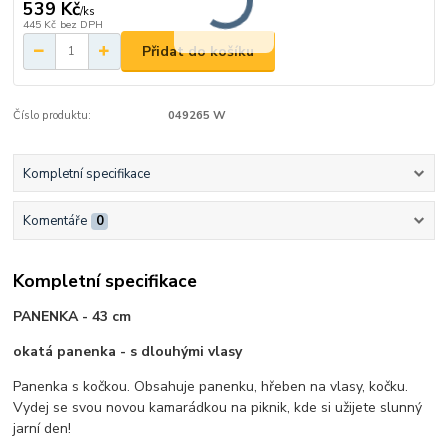
539 Kč
/
ks
445 Kč
bez DPH
Přidat do košíku
Číslo produktu:
049265 W
Kompletní specifikace
Komentáře
0
Kompletní specifikace
PANENKA - 43 cm
okatá panenka - s dlouhými vlasy
Panenka s kočkou. Obsahuje panenku, hřeben na vlasy, kočku.
Vydej se svou novou kamarádkou na piknik, kde si užijete slunný
jarní den!