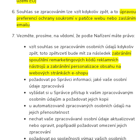
území EU)
Souhlas se zpracováním lze vzít kdykoliv zpět, a to
úpravou
preferencí ochrany soukromí v patičce webu nebo zasláním
emailu
.
Vezměte, prosíme, na vědomí, že podle Nařízení máte právo:
vzít souhlas se zpracováním osobních údajů kdykoliv
zpět, toto zpětvzetí bude mít za následek
zabránění
spouštění remarketingových kódů reklamních
nástrojů a zabránění personalizace obsahu na
webových stránkách e-shopu
požadovat po Správci informaci, jaké vaše osobní
údaje zpracovává
vyžádat si u Správce přístup k vašim zpracovávaným
osobním údajům a požadovat jejich kopii
u automatizovaně zpracovaných osobních údajů na
jejich přenositelnost
nechat vaše zpracovávané osobní údaje aktualizovat
nebo opravit, popřípadě požadovat omezení jejich
zpracování
požadovat po společnosti výmaz vašich osobních