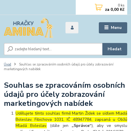
0
ks
za
0,00 Kč
Menu
Hledat
Úvod
Souhlas se zpracováním osobních údajů pro účely zobrazování
marketingových nabídek
Souhlas se zpracováním osobních
údajů pro účely zobrazování
marketingových nabídek
Udělujete tímto souhlas firmě Martin Židek se sídlem Mladá
Boleslav, Fibichova 1031, IČ 48947784, zapsaná u Obžú
Mladá Boleslav.
(dále jen
„Správce“
), aby ve smyslu