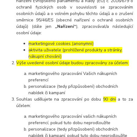
nařízení Evropského parlamentu a Rady (EU) č. 2016/679 o
ochraně fyzických osob v souvislosti se zpracováním
osobních údajů a o volném pohybu těchto údajů a o zrušení
směrnice 95/46/ES (obecné nařízení o ochraně osobních
údajů) (dále jen
„Nařízení“
), zpracovával/a následující
osobní údaje:
marketingové cookies (anonymní)
aktivita uživatele (prohlížené produkty a stránky,
nákupní chování)
Výše uvedené osobní údaje budou zpracovány za účelem:
marketingového zpracování Vašich nákupních
preferencí
personalizace (tedy přizpůsobení) obchodních
nabídek či kampaní
Souhlas udělujete na zpracování po dobu
90 dní
a to za
účelem:
marketingového zpracování vašich nákupních
preferencí, pokud tuto dobu neprodloužíte
personalizace (tedy přizpůsobení) obchodních
nabídek či kampaní, pokud tuto dobu neprodloužíte