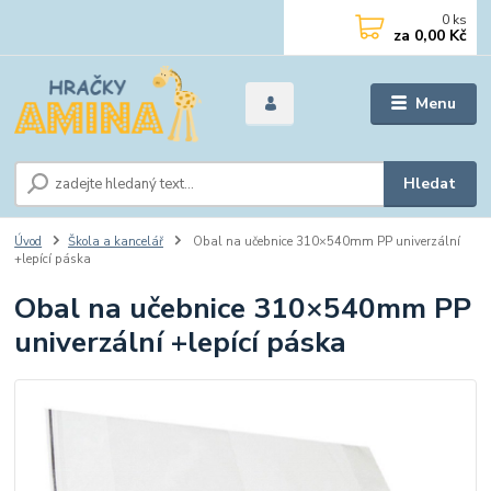
0
ks
za
0,00 Kč
Menu
Hledat
Úvod
Škola a kancelář
Obal na učebnice 310×540mm PP univerzální
+lepící páska
Obal na učebnice 310×540mm PP
univerzální +lepící páska