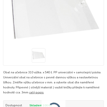
Obal na učebnice 310 výška. x 540 š. PP univerzální + samolepící páska.
Univerzální obal na učebnice s pevně dannou výškou a nastavitelnou
šířkou. Změřte výšku učebnice v mm. a vyberte obal dle naměřené
hodnoty. Připevné ( silnější materiál ) vazbě knížky přdejte k naměřené
hodnotě cca. 3mm
celý popis
Dostupnost
Skladem 100 ks