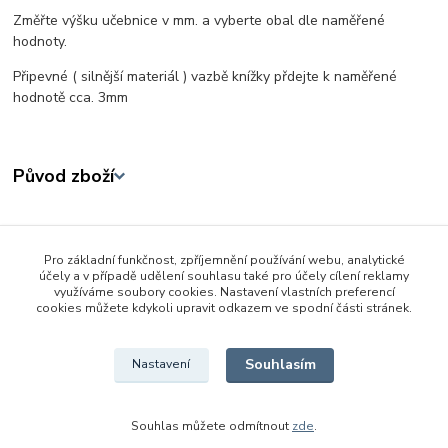
Změřte výšku učebnice v mm. a vyberte obal dle naměřené
hodnoty.
Připevné ( silnější materiál ) vazbě knížky přdejte k naměřené
hodnotě cca. 3mm
Původ zboží
Zboží zařazeno v kategoriích
Pro základní funkčnost, zpříjemnění používání webu, analytické
Škola a kancelář
účely a v případě udělení souhlasu také pro účely cílení reklamy
využíváme soubory cookies. Nastavení vlastních preferencí
Školní a výtvarné potřeby
cookies můžete kdykoli upravit odkazem ve spodní části stránek.
Obaly na knížky a sešity
Souhlasím
Nastavení
Souhlas můžete odmítnout
zde
.
Vytvořeno na
Eshop-rychle.cz