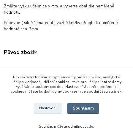
Změřte výšku učebnice v mm. a vyberte obal dle naměřené
hodnoty.
Připevné ( silnější materiál ) vazbě knížky přdejte k naměřené
hodnotě cca. 3mm
Původ zboží
Zboží zařazeno v kategoriích
Pro základní funkčnost, zpříjemnění používání webu, analytické
Škola a kancelář
účely a v případě udělení souhlasu také pro účely cílení reklamy
využíváme soubory cookies. Nastavení vlastních preferencí
Školní a výtvarné potřeby
cookies můžete kdykoli upravit odkazem ve spodní části stránek.
Obaly na knížky a sešity
Souhlasím
Nastavení
Souhlas můžete odmítnout
zde
.
Vytvořeno na
Eshop-rychle.cz