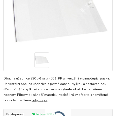
Obal na učebnice 230 výška. x 450 š. PP univerzální + samolepící páska.
Univerzální obal na učebnice s pevně dannou výškou a nastavitelnou
šířkou. Změřte výšku učebnice v mm. a vyberte obal dle naměřené
hodnoty. Připevné ( silnější materiál ) vazbě knížky přdejte k naměřené
hodnotě cca. 3mm
celý popis
Dostupnost
Skladem 100 ks