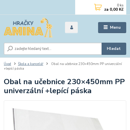
0
ks
za
0,00 Kč
Menu
Hledat
Úvod
Škola a kancelář
Obal na učebnice 230×450mm PP univerzální
+lepící páska
Obal na učebnice 230×450mm PP
univerzální +lepící páska