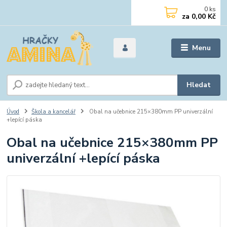
0
ks
za
0,00 Kč
Menu
Hledat
Úvod
Škola a kancelář
Obal na učebnice 215×380mm PP univerzální
+lepící páska
Obal na učebnice 215×380mm PP
univerzální +lepící páska