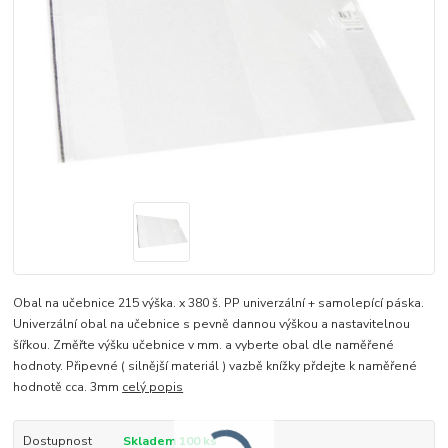
Obal na učebnice 215 výška. x 380 š. PP univerzální + samolepící páska.
Univerzální obal na učebnice s pevně dannou výškou a nastavitelnou
šířkou. Změřte výšku učebnice v mm. a vyberte obal dle naměřené
hodnoty. Připevné ( silnější materiál ) vazbě knížky přdejte k naměřené
hodnotě cca. 3mm
celý popis
Dostupnost
Skladem 100 ks