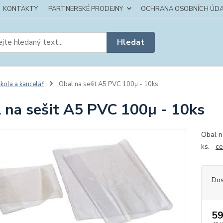
KONTAKTY
PARTNERSKÉ PRODEJNY
OCHRANA OSOBNÍCH ÚDA
Hledat
kola a kancelář
Obal na sešit A5 PVC 100µ - 10ks
 na sešit A5 PVC 100µ - 10ks
Obal n
ks.
ce
Dos
59