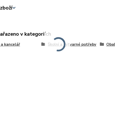
zboží
zařazeno v kategoriích
 a kancelář
Školní a výtvarné potřeby
Obal