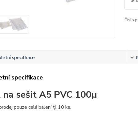
49 
Číslo p
etní specifikace
tní specifikace
 na sešit A5 PVC 100µ
odej pouze celá balení tj. 10 ks.