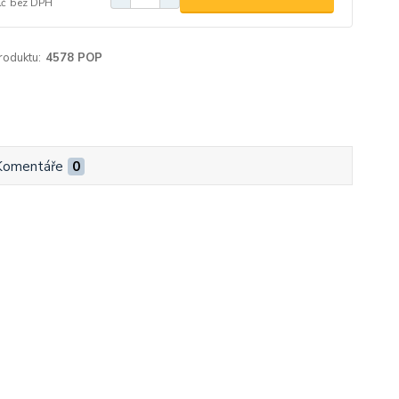
Kč
bez DPH
roduktu:
4578 POP
Komentáře
0