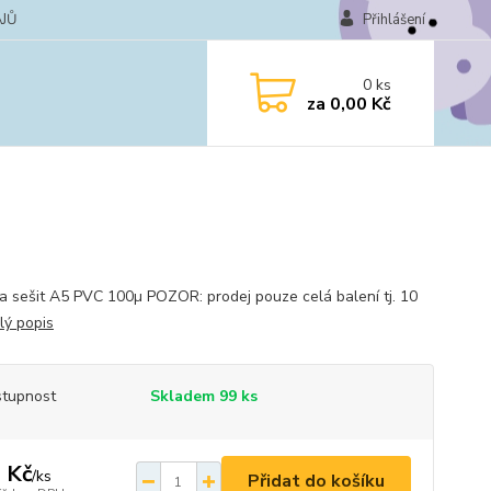
JŮ
Přihlášení
0
ks
za
0,00 Kč
a sešit A5 PVC 100µ POZOR: prodej pouze celá balení tj. 10
lý popis
tupnost
Skladem 99 ks
 Kč
/
ks
Přidat do košíku