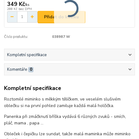
349 Kč
/
ks
288 Kč
bez DPH
Přidat do košíku
Číslo produktu:
038987 W
Kompletní specifikace
Komentáře
0
Kompletní specifikace
Roztomilé miminko s měkkým tělíčkem, ve veselém slušivém
oblečku si na první pohled zamiluje každá malá holčička.
Panenka při zmáčknutí bříška vydává 6 různých zvuků - smích,
pláč, mama , papa ...
Obleček i čepičku lze sundat, takže malá maminka může miminko