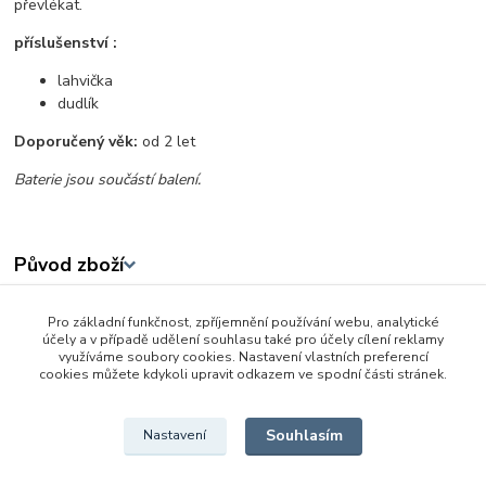
převlékat.
příslušenství :
lahvička
dudlík
Doporučený věk:
od 2 let
Baterie jsou součástí balení.
Původ zboží
Pro základní funkčnost, zpříjemnění používání webu, analytické
Zboží zařazeno v kategoriích
účely a v případě udělení souhlasu také pro účely cílení reklamy
využíváme soubory cookies. Nastavení vlastních preferencí
Panenky
cookies můžete kdykoli upravit odkazem ve spodní části stránek.
Interaktivní a zvukové
Souhlasím
Nastavení