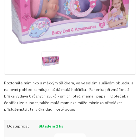
Roztomilé miminko s měkkým tělíčkem, ve veselém slušivém oblečku si
na první pohled zamiluje každá malá holčička. Panenka při zmáčknutí
bříška vydává 6 různých zvuků - smích, pláč, mama , papa ... Obleček i
čepičku lze sundat, takže malá maminka může miminko převlékat.
příslušenství : lahvička dud...
celý popis
Dostupnost
Skladem 2 ks