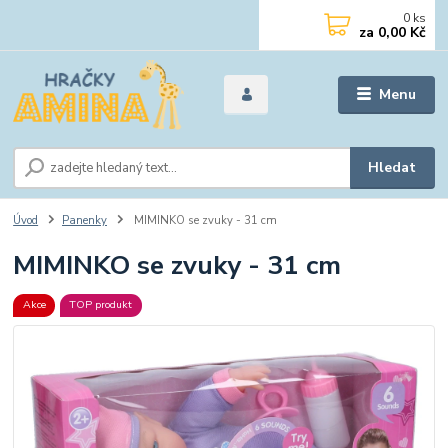
0
ks
za
0,00 Kč
Menu
Hledat
Úvod
Panenky
MIMINKO se zvuky - 31 cm
MIMINKO se zvuky - 31 cm
Akce
TOP produkt