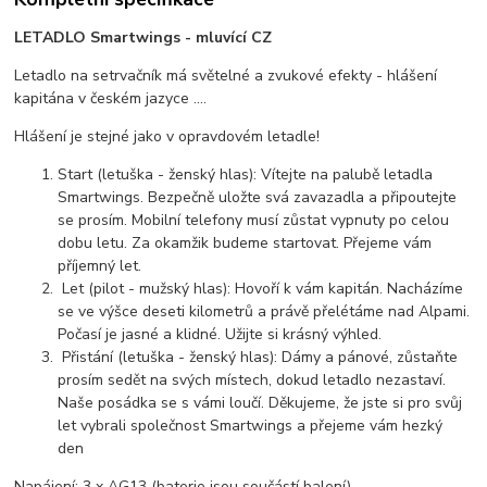
LETADLO Smartwings - mluvící CZ
Letadlo na setrvačník má světelné a zvukové efekty - hlášení
kapitána v českém jazyce ....
Hlášení je stejné jako v opravdovém letadle!
Start (letuška - ženský hlas): Vítejte na palubě letadla
Smartwings. Bezpečně uložte svá zavazadla a připoutejte
se prosím. Mobilní telefony musí zůstat vypnuty po celou
dobu letu. Za okamžik budeme startovat. Přejeme vám
příjemný let.
Let (pilot - mužský hlas): Hovoří k vám kapitán. Nacházíme
se ve výšce deseti kilometrů a právě přelétáme nad Alpami.
Počasí je jasné a klidné. Užijte si krásný výhled.
Přistání (letuška - ženský hlas): Dámy a pánové, zůstaňte
prosím sedět na svých místech, dokud letadlo nezastaví.
Naše posádka se s vámi loučí. Děkujeme, že jste si pro svůj
let vybrali společnost Smartwings a přejeme vám hezký
den
Napájení: 3 x AG13 (baterie jsou součástí balení).