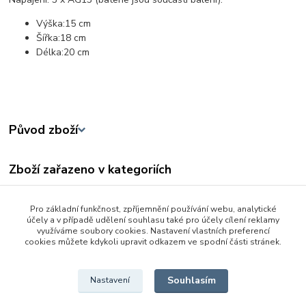
Výška:15 cm
Šířka:18 cm
Délka:20 cm
Původ zboží
Zboží zařazeno v kategoriích
3 - 6 let
Pro základní funkčnost, zpříjemnění používání webu, analytické
Auta - lodě - letadla
účely a v případě udělení souhlasu také pro účely cílení reklamy
využíváme soubory cookies. Nastavení vlastních preferencí
Pro kluky
cookies můžete kdykoli upravit odkazem ve spodní části stránek.
Letadla a vrtulníky
Souhlasím
Nastavení