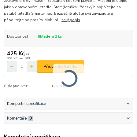
zvukové efekty - hlášení kapitána v českém jazyce .... Hlášení je stejné
jako v opravdovém letadle! Start (letuška - ženský hlas): Vítejte na
palubě letadla Smartwings. Bezpečně uložte svá zavazadla a
připoutejte se prosím. Mobilní...
celý popis
Dostupnost
Skladem 2 ks
425 Kč
/
ks
351 Kč
bez DPH
Přidat do košíku
Číslo produktu:
12619 MD
Kompletní specifikace
Komentáře
0
Kompletní specifikace