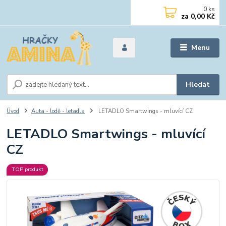
0
ks
za
0,00 Kč
Menu
Hledat
Úvod
Auta - lodě - letadla
LETADLO Smartwings - mluvící CZ
LETADLO Smartwings - mluvící
CZ
TOP produkt