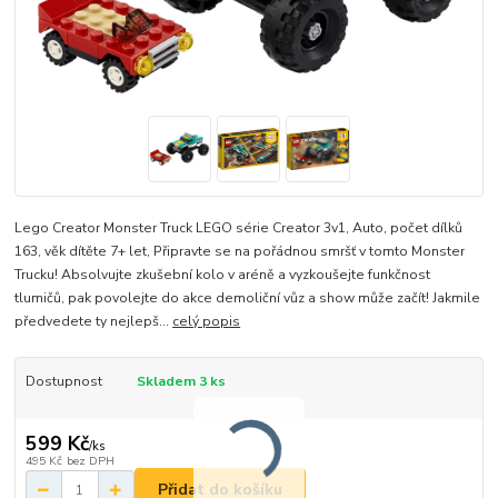
Lego Creator Monster Truck LEGO série Creator 3v1, Auto, počet dílků
163, věk dítěte 7+ let, Připravte se na pořádnou smršť v tomto Monster
Trucku! Absolvujte zkušební kolo v aréně a vyzkoušejte funkčnost
tlumičů, pak povolejte do akce demoliční vůz a show může začít! Jakmile
předvedete ty nejlepš...
celý popis
Dostupnost
Skladem 3 ks
599 Kč
/
ks
495 Kč
bez DPH
Přidat do košíku