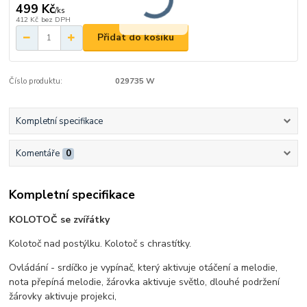
499 Kč
/
ks
412 Kč
bez DPH
Přidat do košíku
Číslo produktu:
029735 W
Kompletní specifikace
Komentáře
0
Kompletní specifikace
KOLOTOČ se zvířátky
Kolotoč nad postýlku. Kolotoč s chrastítky.
Ovládání - srdíčko je vypínač, který aktivuje otáčení a melodie,
nota přepíná melodie, žárovka aktivuje světlo, dlouhé podržení
žárovky aktivuje projekci,