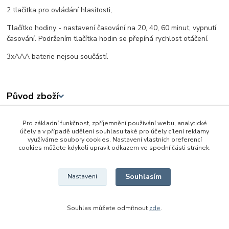
2 tlačítka pro ovládání hlasitosti,
Tlačítko hodiny - nastavení časování na 20, 40, 60 minut, vypnutí
časování. Podržením tlačítka hodin se přepíná rychlost otáčení.
3xAAA baterie nejsou součástí.
Původ zboží
Pro základní funkčnost, zpříjemnění používání webu, analytické
Zboží zařazeno v kategoriích
účely a v případě udělení souhlasu také pro účely cílení reklamy
využíváme soubory cookies. Nastavení vlastních preferencí
Baby hračky od 0 - 3 let
cookies můžete kdykoli upravit odkazem ve spodní části stránek.
Hrazdičky a kolotoče
Souhlasím
Nastavení
Souhlas můžete odmítnout
zde
.
Vytvořeno na
Eshop-rychle.cz