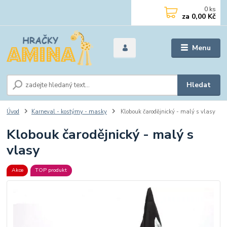
0
ks
za
0,00 Kč
Menu
Hledat
Úvod
Karneval - kostýmy - masky
Klobouk čarodějnický - malý s vlasy
Klobouk čarodějnický - malý s
vlasy
Akce
TOP produkt