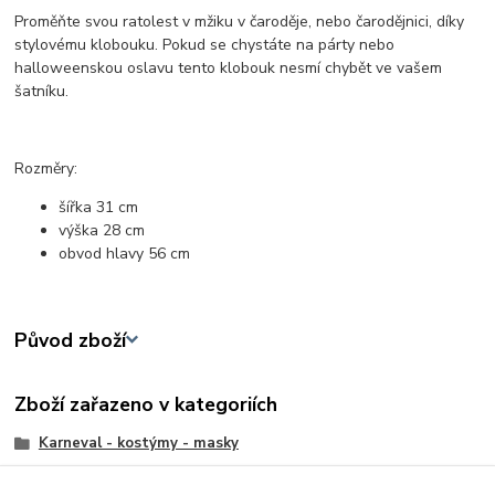
Proměňte svou ratolest v mžiku v čaroděje, nebo čarodějnici, díky
stylovému klobouku. Pokud se chystáte na párty nebo
halloweenskou oslavu tento klobouk nesmí chybět ve vašem
šatníku.
Rozměry:
šířka 31 cm
výška 28 cm
obvod hlavy 56 cm
Původ zboží
Zboží zařazeno v kategoriích
Karneval - kostýmy - masky
Pro kluky