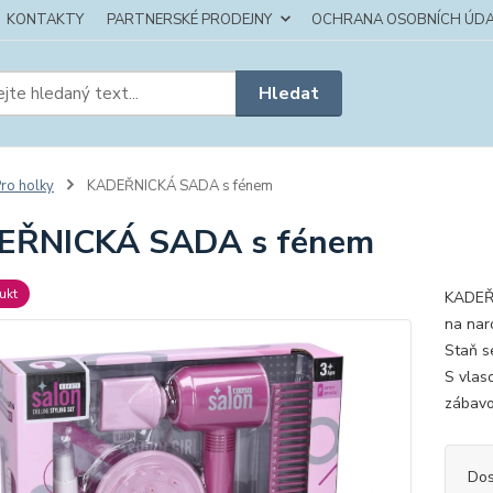
KONTAKTY
PARTNERSKÉ PRODEJNY
OCHRANA OSOBNÍCH ÚDA
Hledat
ro holky
KADEŘNICKÁ SADA s fénem
EŘNICKÁ SADA s fénem
ukt
KADEŘN
na nar
Staň s
S vlas
zábavo
Dos