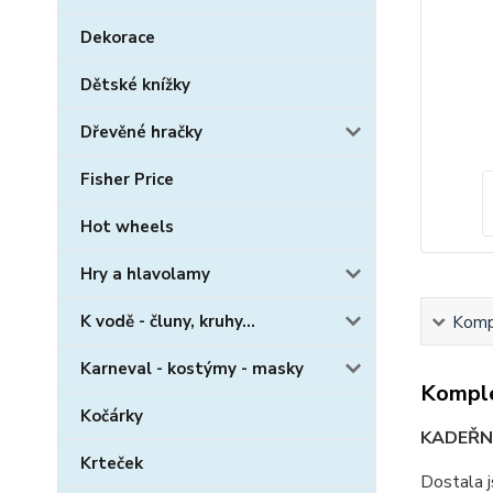
Dekorace
Dětské knížky
Dřevěné hračky
Fisher Price
Hot wheels
Hry a hlavolamy
K vodě - čluny, kruhy...
Kompl
Karneval - kostýmy - masky
Komple
Kočárky
KADEŘN
Krteček
Dostala j