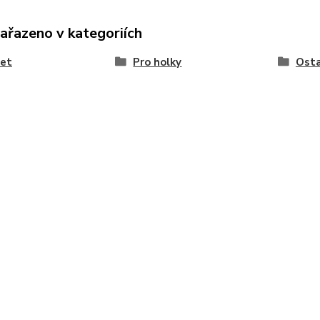
zařazeno v kategoriích
let
Pro holky
Osta