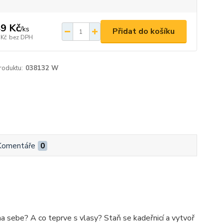
9 Kč
/
ks
Přidat do košíku
 Kč
bez DPH
roduktu:
038132 W
Komentáře
0
a sebe? A co teprve s vlasy? Staň se kadeřnicí a vytvoř