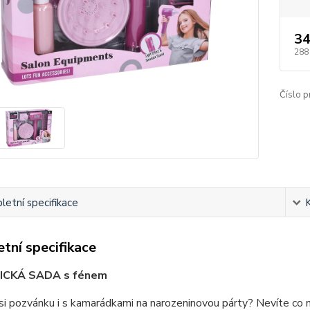
34
288
Číslo p
etní specifikace
tní specifikace
ICKÁ SADA s fénem
si pozvánku i s kamarádkami na narozeninovou párty? Nevíte co n