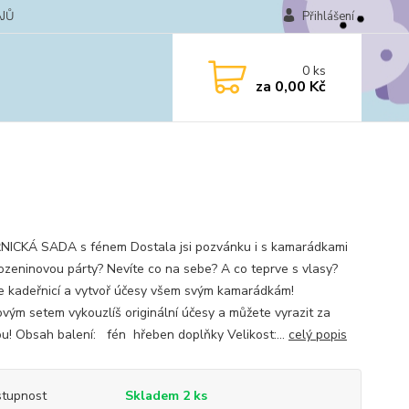
JŮ
Přihlášení
0
ks
za
0,00 Kč
ICKÁ SADA s fénem Dostala jsi pozvánku i s kamarádkami
ozeninovou párty? Nevíte co na sebe? A co teprve s vlasy?
e kadeřnicí a vytvoř účesy všem svým kamarádkám!
ovým setem vykouzlíš originální účesy a můžete vyrazit za
u! Obsah balení: fén hřeben doplňky Velikost:...
celý popis
tupnost
Skladem 2 ks