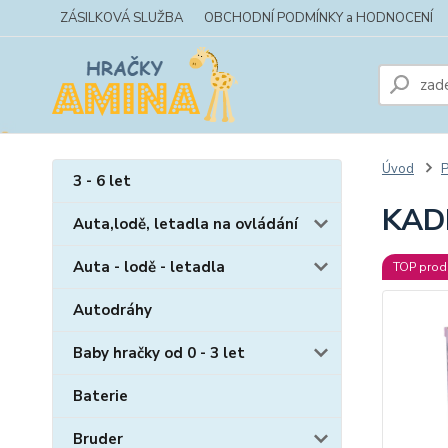
ZÁSILKOVÁ SLUŽBA
OBCHODNÍ PODMÍNKY a HODNOCENÍ
Úvod
P
3 - 6 let
KAD
Auta,lodě, letadla na ovládání
Auta - lodě - letadla
TOP prod
Autodráhy
Baby hračky od 0 - 3 let
Baterie
Bruder