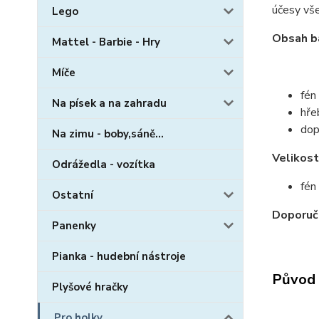
účesy vš
Lego
Obsah ba
Mattel - Barbie - Hry
Míče
fén
Na písek a na zahradu
hře
dop
Na zimu - boby,sáně...
Velikost
Odrážedla - vozítka
fén
Ostatní
Doporuč
Panenky
Pianka - hudební nástroje
Původ 
Plyšové hračky
Pro holky