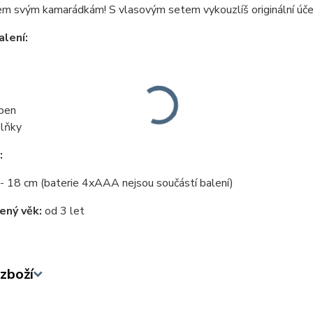
em svým kamarádkám! S vlasovým setem vykouzlíš originální úče
lení:
ben
lňky
:
 - 18 cm (baterie 4xAAA nejsou součástí balení)
ený věk:
od 3 let
zboží