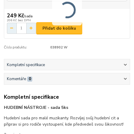
249 Kč
/
sada
206 Kč
bez DPH
Přidat do košíku
Číslo produktu:
038902 W
Kompletní specifikace
Komentáře
0
Kompletní specifikace
HUDEBNÍ NÁSTROJE - sada 5ks
Hudební sada pro malé muzikanty. Rozvíjej svůj hudební cit a
připrav si pro rodiče vystoupení, kde předvedeš svou šikovnost!