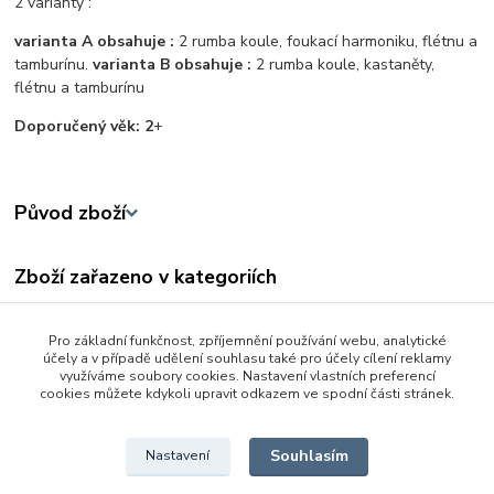
2 varianty :
varianta A obsahuje :
2 rumba koule, foukací harmoniku, flétnu a
tamburínu.
varianta B obsahuje :
2 rumba koule, kastaněty,
flétnu a tamburínu
Doporučený věk: 2
+
Původ zboží
Zboží zařazeno v kategoriích
3 - 6 let
Pro základní funkčnost, zpříjemnění používání webu, analytické
Baby hračky od 0 - 3 let
účely a v případě udělení souhlasu také pro účely cílení reklamy
využíváme soubory cookies. Nastavení vlastních preferencí
Pianka - hudební nástroje
cookies můžete kdykoli upravit odkazem ve spodní části stránek.
Zvukové
Souhlasím
Nastavení