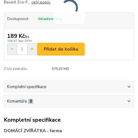
Based. Eco-F...
celý popis
Dostupnost
Skladem 3 ks
189 Kč
/
ks
156 Kč
bez DPH
Přidat do košíku
Číslo produktu:
07520 MD
Kompletní specifikace
Komentáře
0
Kompletní specifikace
DOMÁCÍ ZVÍŘÁTKA - farma