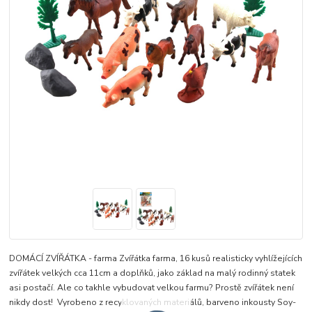
DOMÁCÍ ZVÍŘÁTKA - farma Zvířátka farma, 16 kusů realisticky vyhlížejících
zvířátek velkých cca 11cm a doplňků, jako základ na malý rodinný statek
asi postačí. Ale co takhle vybudovat velkou farmu? Prostě zvířátek není
nikdy dost! Vyrobeno z recyklovaných materiálů, barveno inkousty Soy-