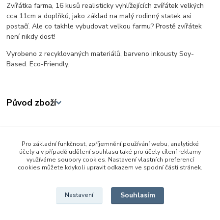
Zvířátka farma, 16 kusů realisticky vyhlížejících zvířátek velkých
cca 11cm a doplňků, jako základ na malý rodinný statek asi
postačí. Ale co takhle vybudovat velkou farmu? Prostě zvířátek
není nikdy dost!
Vyrobeno z recyklovaných materiálů, barveno inkousty Soy-
Based. Eco-Friendly.
Původ zboží
Zboží zařazeno v kategoriích
Pro základní funkčnost, zpříjemnění používání webu, analytické
3 - 6 let
účely a v případě udělení souhlasu také pro účely cílení reklamy
využíváme soubory cookies. Nastavení vlastních preferencí
Zvířátka a dinosauři
cookies můžete kdykoli upravit odkazem ve spodní části stránek.
Domácí
Souhlasím
Nastavení