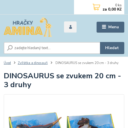
0
ks
za
0,00 Kč
Menu
Hledat
Úvod
Zvířátka a dinosauři
DINOSAURUS se zvukem 20 cm - 3 druhy
DINOSAURUS se zvukem 20 cm -
3 druhy