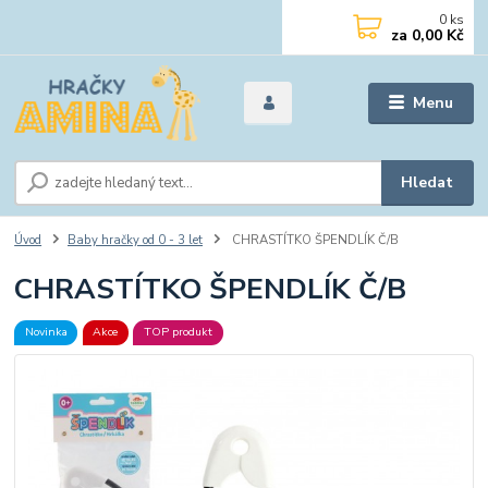
0
ks
za
0,00 Kč
Menu
Hledat
Úvod
Baby hračky od 0 - 3 let
CHRASTÍTKO ŠPENDLÍK Č/B
CHRASTÍTKO ŠPENDLÍK Č/B
Novinka
Akce
TOP produkt