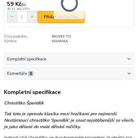
59 Kč
/
ks
49 Kč
bez DPH
Přidat do košíku
Číslo produktu:
861063 TD
Výrobce:
MAAMAA
Kompletní specifikace
Komentáře
0
Kompletní specifikace
Chrastítko Špendlík
Tak toto je opravdu klasika mezi hračkami pro nejmenší.
Nestárnoucí chrastítko 'špendlík' je snad nejoblíbenější ze všech,
je jako dělané do malé dětské ručičky.
Jednoduché chrastítko ve dvoubarevném provedení. Je ideální pro