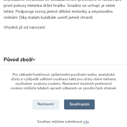
první pokusy miminka držet hračku. Snadno se uchopí, je velmi
lehké. Podporuje rozvoj jemné dětské motoriky a smyslového
vnímání. Díky malým kuličkám uvnitř jemně chrastí.
Vhodné již od narození.
Původ zboží
Pro základní funkčnost, zpříjemnění používání webu, analytické
Zboží zařazeno v kategoriích
účely a v případě udělení souhlasu také pro účely cílení reklamy
využíváme soubory cookies. Nastavení vlastních preferencí
Baby hračky od 0 - 3 let
cookies můžete kdykoli upravit odkazem ve spodní části stránek.
CHrastítka a kousátka
Souhlasím
Nastavení
Souhlas můžete odmítnout
zde
.
Vytvořeno na
Eshop-rychle.cz