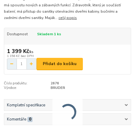
má spoustu nových a zábavných funkcí. Zdravotník, který je součástí
balení, má přístup do sanitky otevíracími dveřmi kabiny, bočními a
zadními dveřmi sanitky. Maják...
celý popis
Dostupnost
Skladem 1 ks
1 399 Kč
/
ks
1 156 Kč
bez DPH
Přidat do košíku
Číslo produktu:
2676
Výrobce:
BRUDER
Kompletní specifikace
Komentáře
0