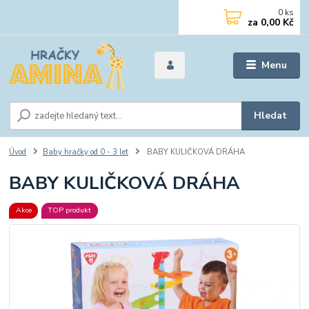
0
ks
za
0,00 Kč
Menu
Hledat
Úvod
Baby hračky od 0 - 3 let
BABY KULIČKOVÁ DRÁHA
BABY KULIČKOVÁ DRÁHA
Akce
TOP produkt