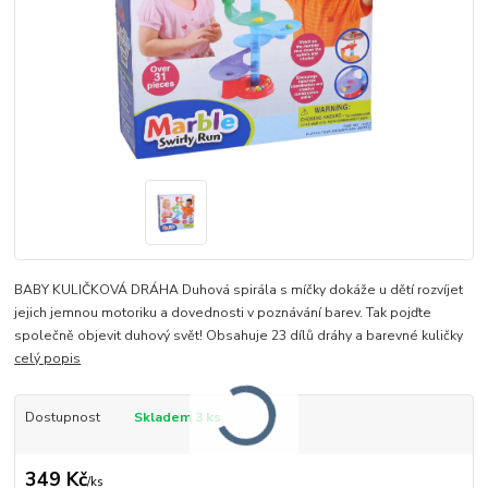
BABY KULIČKOVÁ DRÁHA Duhová spirála s míčky dokáže u dětí rozvíjet
jejich jemnou motoriku a dovednosti v poznávání barev. Tak pojďte
společně objevit duhový svět! Obsahuje 23 dílů dráhy a barevné kuličky
celý popis
Dostupnost
Skladem 3 ks
349 Kč
/
ks