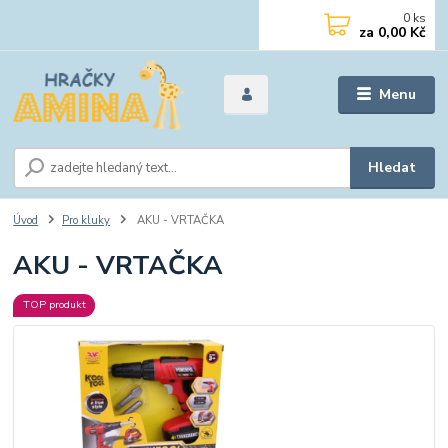
0
ks
za
0,00 Kč
Menu
Hledat
Úvod
Pro kluky
AKU - VRTAČKA
AKU - VRTAČKA
TOP produkt