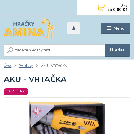
0
ks
za
0,00 Kč
Menu
Hledat
Úvod
Pro kluky
AKU - VRTAČKA
AKU - VRTAČKA
TOP produkt