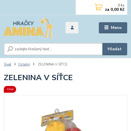
0
ks
za
0,00 Kč
Menu
Hledat
Úvod
Ostatní
ZELENINA V SÍŤCE
ZELENINA V SÍŤCE
Akce