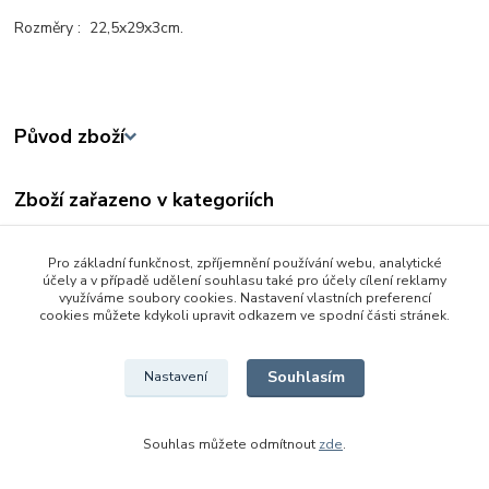
Rozměry : 22,5x29x3cm.
Původ zboží
Zboží zařazeno v kategoriích
Na písek a na zahradu
Pro základní funkčnost, zpříjemnění používání webu, analytické
Ostatní
účely a v případě udělení souhlasu také pro účely cílení reklamy
využíváme soubory cookies. Nastavení vlastních preferencí
Pro kluky
cookies můžete kdykoli upravit odkazem ve spodní části stránek.
Sportovní potřeby a hry
Souhlasím
Nastavení
Souhlas můžete odmítnout
zde
.
Vytvořeno na
Eshop-rychle.cz