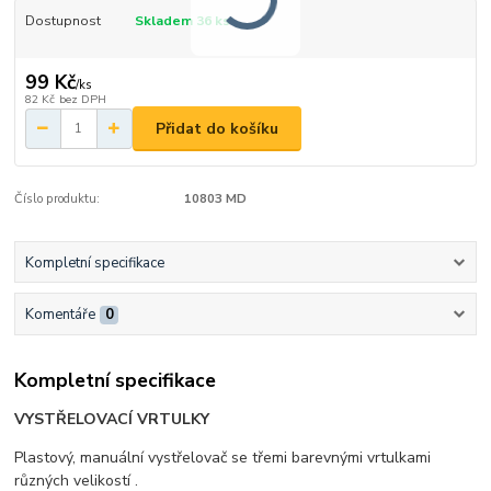
Dostupnost
Skladem 36 ks
99 Kč
/
ks
82 Kč
bez DPH
Přidat do košíku
Číslo produktu:
10803 MD
Kompletní specifikace
Komentáře
0
Kompletní specifikace
VYSTŘELOVACÍ VRTULKY
Plastový, manuální vystřelovač se třemi barevnými vrtulkami
různých velikostí .