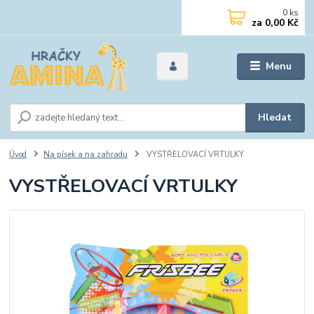
0
ks
za
0,00 Kč
Menu
Hledat
Úvod
Na písek a na zahradu
VYSTŘELOVACÍ VRTULKY
VYSTŘELOVACÍ VRTULKY