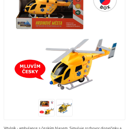
Vrtulník - ambulance s českým hlasem. Simuluje rozhovor dispečinku a