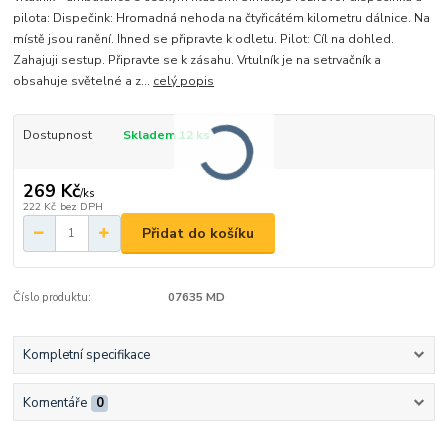
pilota: Dispečink: Hromadná nehoda na čtyřicátém kilometru dálnice. Na
místě jsou ranění. Ihned se připravte k odletu. Pilot: Cíl na dohled.
Zahajuji sestup. Připravte se k zásahu. Vrtulník je na setrvačník a
obsahuje světelné a z...
celý popis
Dostupnost
Skladem 12 ks
269 Kč
/
ks
222 Kč
bez DPH
Přidat do košíku
Číslo produktu:
07635 MD
Kompletní specifikace
Komentáře
0