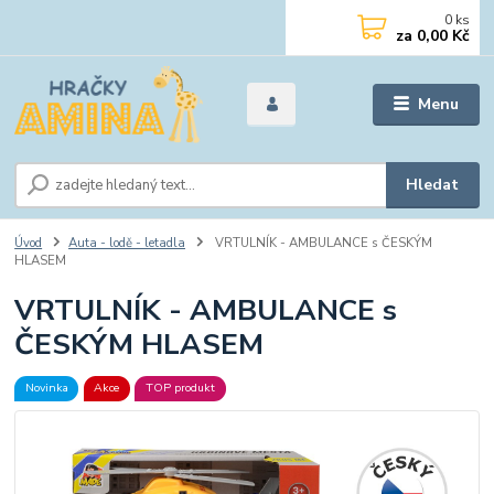
0
ks
za
0,00 Kč
Menu
Hledat
Úvod
Auta - lodě - letadla
VRTULNÍK - AMBULANCE s ČESKÝM
HLASEM
VRTULNÍK - AMBULANCE s
ČESKÝM HLASEM
Novinka
Akce
TOP produkt