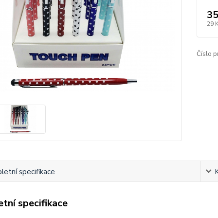
35
29 
Číslo p
etní specifikace
tní specifikace