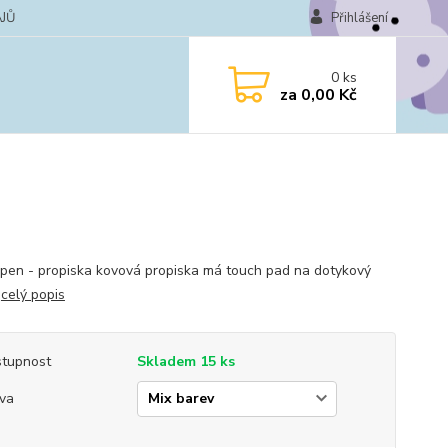
JŮ
Přihlášení
0
ks
za
0,00 Kč
pen - propiska kovová propiska má touch pad na dotykový
j
celý popis
tupnost
Skladem 15 ks
va