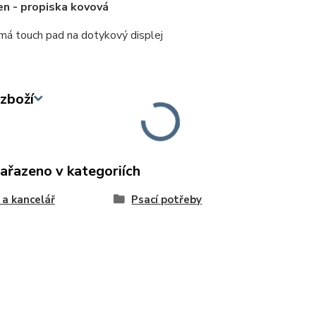
n - propiska kovová
má touch pad na dotykový displej
zboží
zařazeno v kategoriích
 a kancelář
Psací potřeby