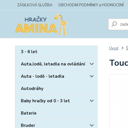
ZÁSILKOVÁ SLUŽBA
OBCHODNÍ PODMÍNKY a HODNOCENÍ
Úvod
Š
3 - 6 let
Touc
Auta,lodě, letadla na ovládání
Auta - lodě - letadla
Autodráhy
Baby hračky od 0 - 3 let
Baterie
Bruder