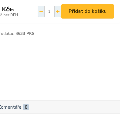
 Kč
/
ks
Přidat do košíku
Kč
bez DPH
roduktu:
4633 PKS
Komentáře
0