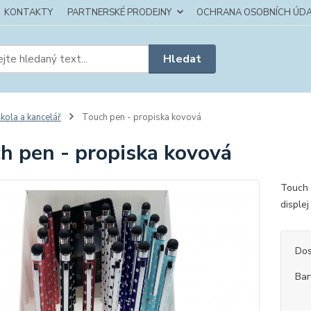
KONTAKTY
PARTNERSKÉ PRODEJNY
OCHRANA OSOBNÍCH ÚDA
Hledat
kola a kancelář
Touch pen - propiska kovová
h pen - propiska kovová
Touch 
disple
Dos
Bar