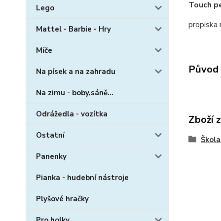
Touch pe
Lego
propiska 
Mattel - Barbie - Hry
Míče
Původ 
Na písek a na zahradu
Na zimu - boby,sáně...
Odrážedla - vozítka
Zboží 
Ostatní
Škola
Panenky
Pianka - hudební nástroje
Plyšové hračky
Pro holky