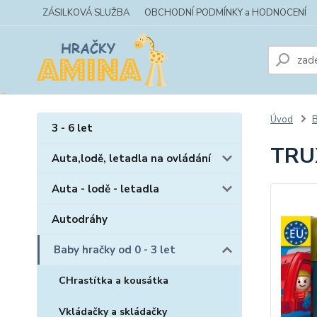
ZÁSILKOVÁ SLUŽBA
OBCHODNÍ PODMÍNKY a HODNOCENÍ
Úvod
B
3 - 6 let
TRU
Auta,lodě, letadla na ovládání
Auta - lodě - letadla
Autodráhy
Baby hračky od 0 - 3 let
CHrastítka a kousátka
Vkládačky a skládačky