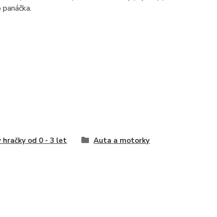
o panáčka.
 hračky od 0 - 3 let
Auta a motorky