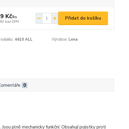
9 Kč
/
ks
Přidat do košíku
 Kč
bez DPH
roduktu:
4410 ALL
Výrobce:
Lena
Komentáře
0
Jsou plně mechanicky funkční. Obsahují pojistky proti