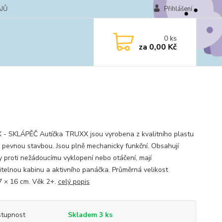
JŮ
Přihlášení
0
ks
za
0,00 Kč
- SKLÁPĚČ Autíčka TRUXX jsou vyrobena z kvalitního plastu
i pevnou stavbou. Jsou plně mechanicky funkční. Obsahují
ky proti nežádoucímu vyklopení nebo otáčení, mají
itelnou kabinu a aktivního panáčka. Průměrná velikost
7 × 16 cm. Věk 2+.
celý popis
tupnost
Skladem 3 ks