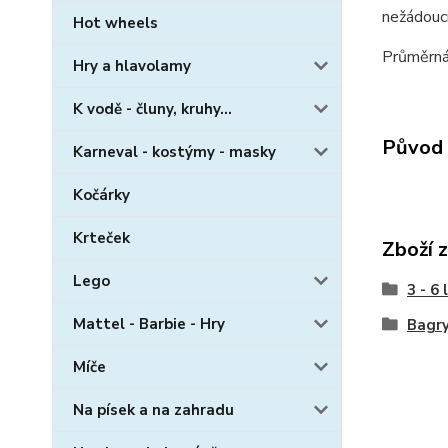
nežádoucí
Hot wheels
Průměrná
Hry a hlavolamy
K vodě - čluny, kruhy...
Původ 
Karneval - kostýmy - masky
Kočárky
Krteček
Zboží 
Lego
3 - 6 
Mattel - Barbie - Hry
Bagry
Míče
Na písek a na zahradu