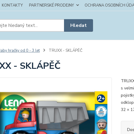
KONTAKTY
PARTNERSKÉ PRODEJNY
OCHRANA OSOBNÍCH ÚDA
Hledat
aby hračky od 0 - 3 let
TRUXX - SKLÁPĚČ
XX - SKLÁPĚČ
TRUXX 
s velm
pojist
odklop
32 × 1
Dos