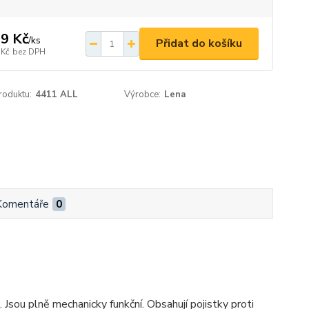
9 Kč
/
ks
Přidat do košíku
 Kč
bez DPH
roduktu:
4411 ALL
Výrobce:
Lena
Komentáře
0
Jsou plně mechanicky funkční. Obsahují pojistky proti