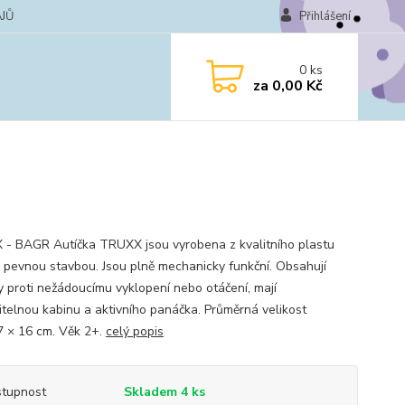
JŮ
Přihlášení
0
ks
za
0,00 Kč
- BAGR Autíčka TRUXX jsou vyrobena z kvalitního plastu
i pevnou stavbou. Jsou plně mechanicky funkční. Obsahují
ky proti nežádoucímu vyklopení nebo otáčení, mají
itelnou kabinu a aktivního panáčka. Průměrná velikost
7 × 16 cm. Věk 2+.
celý popis
tupnost
Skladem 4 ks