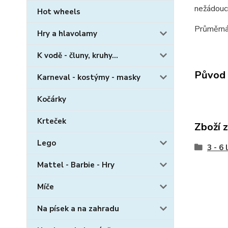
nežádoucí
Hot wheels
Průměrná
Hry a hlavolamy
K vodě - čluny, kruhy...
Původ 
Karneval - kostýmy - masky
Kočárky
Krteček
Zboží 
Lego
3 - 6 
Mattel - Barbie - Hry
Míče
Na písek a na zahradu