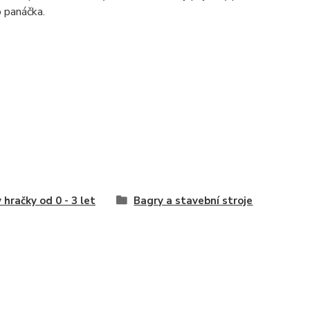
o panáčka.
 hračky od 0 - 3 let
Bagry a stavební stroje