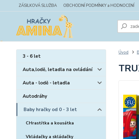
ZÁSILKOVÁ SLUŽBA
OBCHODNÍ PODMÍNKY a HODNOCENÍ
Úvod
B
3 - 6 let
TRU
Auta,lodě, letadla na ovládání
Auta - lodě - letadla
Autodráhy
Baby hračky od 0 - 3 let
CHrastítka a kousátka
Vkládačky a skládačky