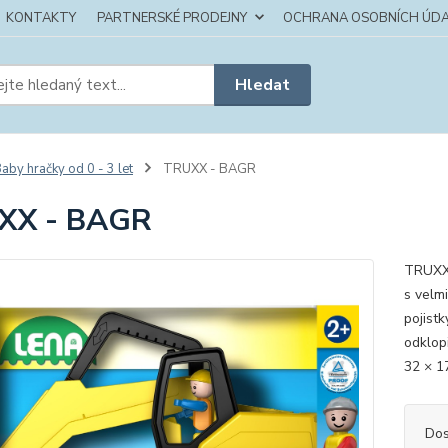
KONTAKTY
PARTNERSKÉ PRODEJNY
OCHRANA OSOBNÍCH ÚDA
Hledat
aby hračky od 0 - 3 let
TRUXX - BAGR
XX - BAGR
TRUXX 
s velm
pojist
odklop
32 × 1
Dos