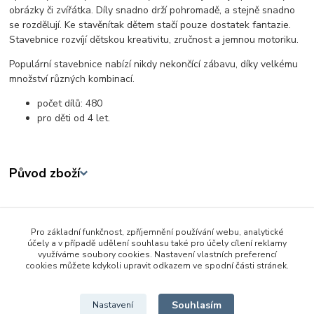
obrázky či zvířátka. Díly snadno drží pohromadě, a stejně snadno
se rozdělují. Ke stavěnítak dětem stačí pouze dostatek fantazie.
Stavebnice rozvíjí dětskou kreativitu, zručnost a jemnou motoriku.
Populární stavebnice nabízí nikdy nekončící zábavu, díky velkému
množství různých kombinací.
počet dílů: 480
pro děti od 4 let.
Původ zboží
Zboží zařazeno v kategoriích
Pro základní funkčnost, zpříjemnění používání webu, analytické
3 - 6 let
účely a v případě udělení souhlasu také pro účely cílení reklamy
využíváme soubory cookies. Nastavení vlastních preferencí
Stavebnice
cookies můžete kdykoli upravit odkazem ve spodní části stránek.
Ostatní
Souhlasím
Nastavení