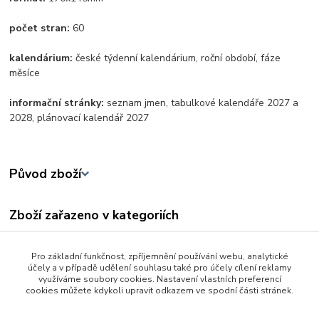
počet stran:
60
kalendárium:
české týdenní kalendárium, roční období, fáze
měsíce
informační stránky:
seznam jmen, tabulkové kalendáře 2027 a
2028, plánovací kalendář 2027
Původ zboží
Zboží zařazeno v kategoriích
Škola a kancelář
Pro základní funkčnost, zpříjemnění používání webu, analytické
Kalendáře a diáře
účely a v případě udělení souhlasu také pro účely cílení reklamy
využíváme soubory cookies. Nastavení vlastních preferencí
Kancelář a domácnost
cookies můžete kdykoli upravit odkazem ve spodní části stránek.
Stolní kalendáře