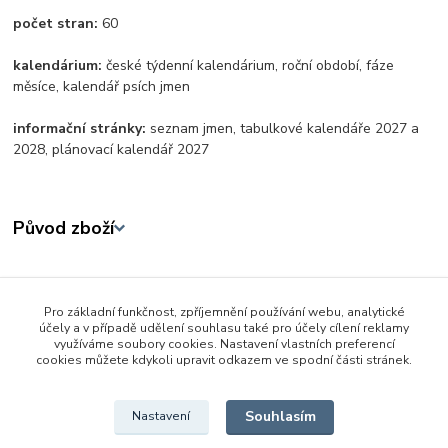
počet stran:
60
kalendárium:
české týdenní kalendárium, roční období, fáze
měsíce, kalendář psích jmen
informační stránky:
seznam jmen, tabulkové kalendáře 2027 a
2028, plánovací kalendář 2027
Původ zboží
Zboží zařazeno v kategoriích
Pro základní funkčnost, zpříjemnění používání webu, analytické
Škola a kancelář
účely a v případě udělení souhlasu také pro účely cílení reklamy
využíváme soubory cookies. Nastavení vlastních preferencí
Kalendáře a diáře
cookies můžete kdykoli upravit odkazem ve spodní části stránek.
Stolní kalendáře
Souhlasím
Nastavení