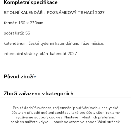
Kompletní specifikace
STOLNÍ KALENDÁŘ - POZNÁMKOVÝ TRHACÍ 2027
formát: 160 × 230mm
počet listů: 55
kalendárium: české týdenní kalendárium, fáze měsíce,
informační stránky: plán. kalendář 2027
Původ zboží
Zboží zařazeno v kategoriích
Škola a kancelář
Pro základní funkčnost, zpříjemnění používání webu, analytické
účely a v případě udělení souhlasu také pro účely cílení reklamy
Kalendáře a diáře
využíváme soubory cookies. Nastavení vlastních preferencí
cookies můžete kdykoli upravit odkazem ve spodní části stránek.
Kancelář a domácnost