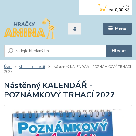
0
ks
za
0,00 Kč
Menu
Hledat
Úvod
Škola a kancelář
Nástěnný KALENDÁŘ - POZNÁMKOVÝ TRHACÍ
2027
Nástěnný KALENDÁŘ -
POZNÁMKOVÝ TRHACÍ 2027