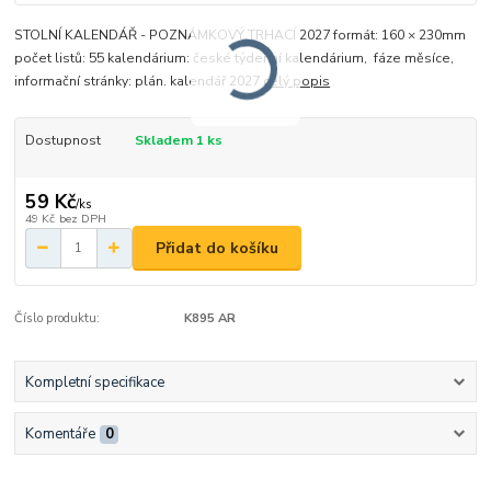
STOLNÍ KALENDÁŘ - POZNÁMKOVÝ TRHACÍ 2027 formát: 160 × 230mm
počet listů: 55 kalendárium: české týdenní kalendárium, fáze měsíce,
informační stránky: plán. kalendář 2027
celý popis
Dostupnost
Skladem 1 ks
59 Kč
/
ks
49 Kč
bez DPH
Přidat do košíku
Číslo produktu:
K895 AR
Kompletní specifikace
Komentáře
0