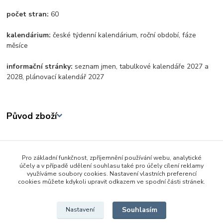
počet stran:
60
kalendárium:
české týdenní kalendárium, roční období, fáze
měsíce
informační stránky:
seznam jmen, tabulkové kalendáře 2027 a
2028, plánovací kalendář 2027
Původ zboží
Zboží zařazeno v kategoriích
Pro základní funkčnost, zpříjemnění používání webu, analytické
Škola a kancelář
účely a v případě udělení souhlasu také pro účely cílení reklamy
využíváme soubory cookies. Nastavení vlastních preferencí
Kalendáře a diáře
cookies můžete kdykoli upravit odkazem ve spodní části stránek.
Stolní kalendáře
Souhlasím
Nastavení