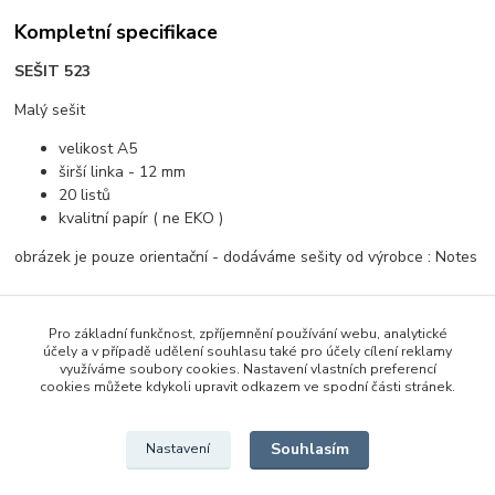
Kompletní specifikace
SEŠIT 523
Malý sešit
velikost A5
širší linka - 12 mm
20 listů
kvalitní papír ( ne EKO )
obrázek je pouze orientační - dodáváme sešity od výrobce : Notes
Pro základní funkčnost, zpříjemnění používání webu, analytické
Původ zboží
účely a v případě udělení souhlasu také pro účely cílení reklamy
využíváme soubory cookies. Nastavení vlastních preferencí
cookies můžete kdykoli upravit odkazem ve spodní části stránek.
Zboží zařazeno v kategoriích
Škola a kancelář
Souhlasím
Nastavení
Školní a výtvarné potřeby