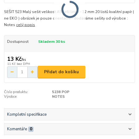
SEŠIT 523 Malý sešit velikost A5 širší linka - 12 mm 20 listů kvalitní papír (
ne EKO ) obrázek je pouze orientační - dodáváme sešity od výrobce :
Notes
celý popis
Dostupnost
Skladem 30 ks
13 Kč
/
ks
11 Kč
bez DPH
Přidat do košíku
Číslo produktu:
5238 POP
Výrobce:
NOTES
Kompletní specifikace
Komentáře
0