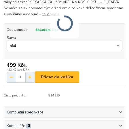
trávy při sekání. SEKAČKA ZA JÍZDY VRČÍ A V KOŠI CIRKULUJE ,,TRÁVA
Sekačka se sklapovatelným držadlem o celkové délce 56cm. Vyrobeno
z kvalitního a odolné...
celý popis
Dostupnost
Skladem 3 ks
Barva
499 Kč
/
ks
412 Kč
bez DPH
Přidat do košíku
Číslo produktu:
5148 D
Kompletní specifikace
Komentáře
0