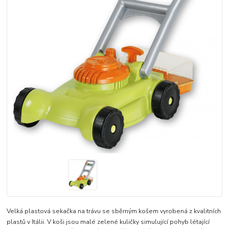
Velká plastová sekačka na trávu se sběrným košem vyrobená z kvalitních
plastů v Itálii. V koši jsou malé zelené kuličky simulující pohyb létající