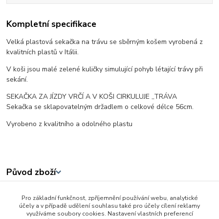
Kompletní specifikace
Velká plastová sekačka na trávu se sběrným košem vyrobená z
kvalitních plastů v Itálii.
V koši jsou malé zelené kuličky simulující pohyb létající trávy při
sekání.
SEKAČKA ZA JÍZDY VRČÍ A V KOŠI CIRKULUJE ,,TRÁVA
Sekačka se sklapovatelným držadlem o celkové délce 56cm.
Vyrobeno z kvalitního a odolného plastu
Původ zboží
Pro základní funkčnost, zpříjemnění používání webu, analytické
Zboží zařazeno v kategoriích
účely a v případě udělení souhlasu také pro účely cílení reklamy
využíváme soubory cookies. Nastavení vlastních preferencí
3 - 6 let