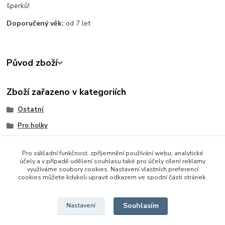
šperků!
Doporučený věk:
od 7 let
Původ zboží
Zboží zařazeno v kategoriích
Ostatní
Pro holky
Tvořivé a výtvarné hračky
Pro základní funkčnost, zpříjemnění používání webu, analytické
Ostatní
účely a v případě udělení souhlasu také pro účely cílení reklamy
využíváme soubory cookies. Nastavení vlastních preferencí
Barvy, fixy, pastelky ...
cookies můžete kdykoli upravit odkazem ve spodní části stránek.
Tvořivé sady
Souhlasím
Nastavení