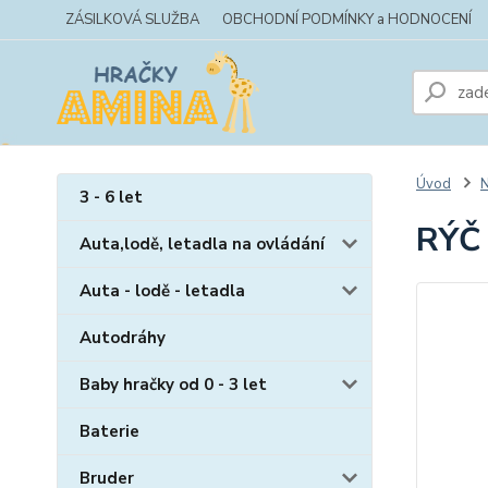
ZÁSILKOVÁ SLUŽBA
OBCHODNÍ PODMÍNKY a HODNOCENÍ
Úvod
N
3 - 6 let
RÝČ
Auta,lodě, letadla na ovládání
Auta - lodě - letadla
Autodráhy
Baby hračky od 0 - 3 let
Baterie
Bruder