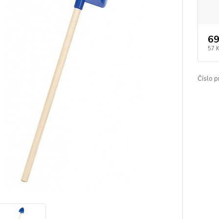
69
57 
Číslo p