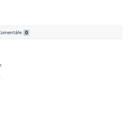
Komentáře
0
.
 .