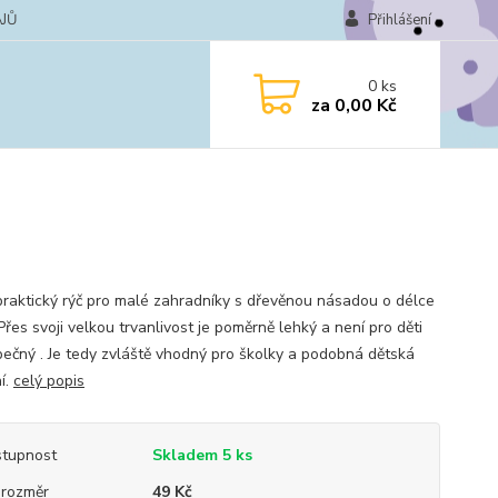
JŮ
Přihlášení
0
ks
za
0,00 Kč
praktický rýč pro malé zahradníky s dřevěnou násadou o délce
řes svoji velkou trvanlivost je poměrně lehký a není pro děti
ečný . Je tedy zvláště vhodný pro školky a podobná dětská
í.
celý popis
tupnost
Skladem 5 ks
rozměr
49 Kč