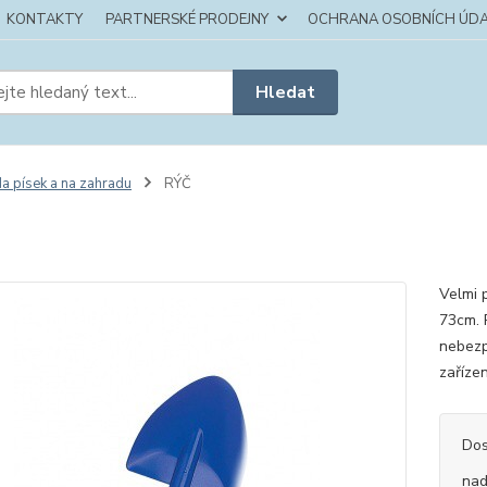
KONTAKTY
PARTNERSKÉ PRODEJNY
OCHRANA OSOBNÍCH ÚDA
Hledat
a písek a na zahradu
RÝČ
Velmi 
73cm. P
nebezp
zařízen
Dos
nad