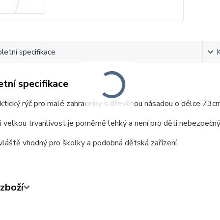
etní specifikace
tní specifikace
ktický rýč pro malé zahradníky s dřevěnou násadou o délce 73cm
i velkou trvanlivost je poměrně lehký a není pro děti nebezpečný
vláště vhodný pro školky a podobná dětská zařízení.
zboží