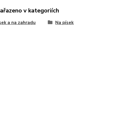
zařazeno v kategoriích
sek a na zahradu
Na písek