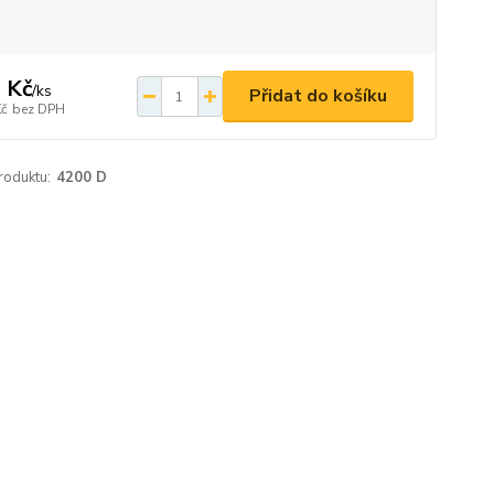
 Kč
/
ks
Přidat do košíku
Kč
bez DPH
roduktu:
4200 D