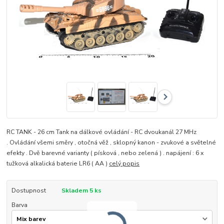
RC TANK - 26 cm Tank na dálkové ovládání - RC dvoukanál 27 MHz
. Ovládání všemi směry , otočná věž , sklopný kanon - zvukové a světelné
efekty . Dvě barevné varianty ( písková , nebo zelená ) . napájení : 6 x
tužková alkalická baterie LR6 ( AA )
celý popis
Dostupnost
Skladem 5 ks
Barva