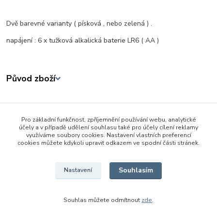
Dvě barevné varianty ( písková , nebo zelená ) .
napájení : 6 x tužková alkalická baterie LR6 ( AA )
Původ zboží
Zboží zařazeno v kategoriích
Pro základní funkčnost, zpříjemnění používání webu, analytické
Auta,lodě, letadla na ovládání
účely a v případě udělení souhlasu také pro účely cílení reklamy
využíváme soubory cookies. Nastavení vlastních preferencí
Pro kluky
cookies můžete kdykoli upravit odkazem ve spodní části stránek.
RC tanky a vojenská technika
Souhlasím
Nastavení
Souhlas můžete odmítnout
zde
.
Vytvořeno na
Eshop-rychle.cz