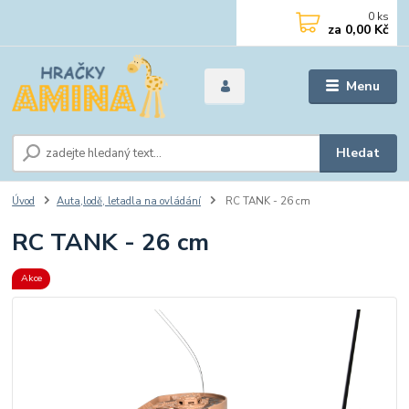
0
ks
za
0,00 Kč
Menu
Hledat
Úvod
Auta,lodě, letadla na ovládání
RC TANK - 26 cm
RC TANK - 26 cm
Akce