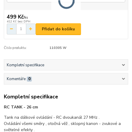
499 Kč
/
ks
412 Kč
bez DPH
Přidat do košíku
Číslo produktu:
110305 W
Kompletní specifikace
Komentáře
0
Kompletní specifikace
RC TANK - 26 cm
Tank na dálkové ovládání - RC dvoukanál 27 MHz .
Ovládání všemi směry , otočná věž , sklopný kanon - zvukové a
světelné efekty .