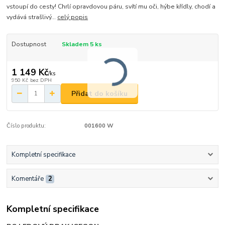
vstoupí do cesty! Chrlí opravdovou páru, svítí mu oči, hýbe křídly, chodí a
vydává strašlivý...
celý popis
Dostupnost
Skladem 5 ks
1 149 Kč
/
ks
950 Kč
bez DPH
Přidat do košíku
Číslo produktu:
001600 W
Kompletní specifikace
Komentáře
2
Kompletní specifikace