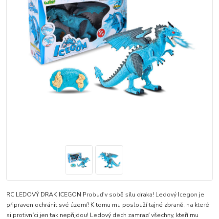
RC LEDOVÝ DRAK ICEGON Probuď v sobě sílu draka! Ledový Icegon je
připraven ochránit své území! K tomu mu poslouží tajné zbraně, na které
si protivníci jen tak nepřijdou! Ledový dech zamrazí všechny, kteří mu