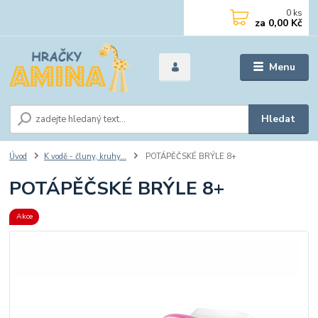
0
ks
za
0,00 Kč
Menu
Hledat
Úvod
K vodě - čluny, kruhy...
POTÁPĚČSKÉ BRÝLE 8+
POTÁPĚČSKÉ BRÝLE 8+
Akce